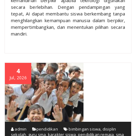
kemandirian berpikir apabila teknologi digunakan
secara berlebihan. Dengan pendampingan yang
tepat, AI dapat membantu siswa berkembang tanpa
menghilangkan kemampuan manusia dalam berpikir,
mempertimbangkan, dan menentukan pilihan secara
mandiri.
4
Jul, 2026
admin
pendidikan
bimbingan siswa
,
disiplin
sekolah
,
guru sma
,
karakter siswa
,
pendidikan remaja
,
sma