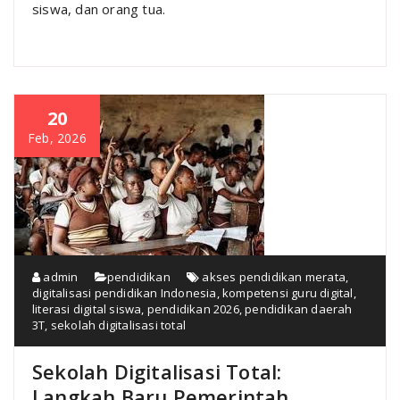
siswa, dan orang tua.
20
Feb, 2026
admin
pendidikan
akses pendidikan merata
,
digitalisasi pendidikan Indonesia
,
kompetensi guru digital
,
literasi digital siswa
,
pendidikan 2026
,
pendidikan daerah
3T
,
sekolah digitalisasi total
Sekolah Digitalisasi Total:
Langkah Baru Pemerintah