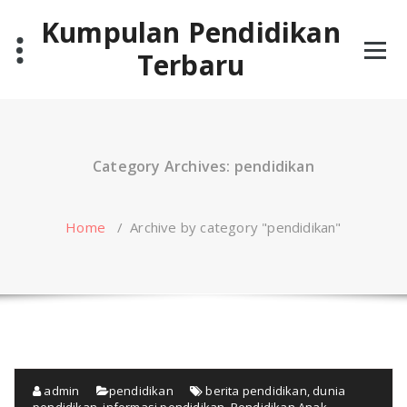
Skip
Kumpulan Pendidikan
to
content
Terbaru
Category Archives: pendidikan
Home
/
Archive by category "pendidikan"
admin
pendidikan
berita pendidikan
,
dunia
pendidikan
,
informasi pendidikan
,
Pendidikan Anak
,