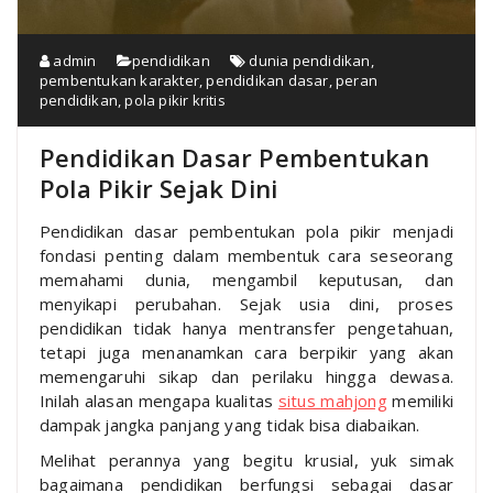
admin
pendidikan
dunia pendidikan
,
pembentukan karakter
,
pendidikan dasar
,
peran
pendidikan
,
pola pikir kritis
Pendidikan Dasar Pembentukan
Pola Pikir Sejak Dini
Pendidikan dasar pembentukan pola pikir menjadi
fondasi penting dalam membentuk cara seseorang
memahami dunia, mengambil keputusan, dan
menyikapi perubahan. Sejak usia dini, proses
pendidikan tidak hanya mentransfer pengetahuan,
tetapi juga menanamkan cara berpikir yang akan
memengaruhi sikap dan perilaku hingga dewasa.
Inilah alasan mengapa kualitas
situs mahjong
memiliki
dampak jangka panjang yang tidak bisa diabaikan.
Melihat perannya yang begitu krusial, yuk simak
bagaimana pendidikan berfungsi sebagai dasar