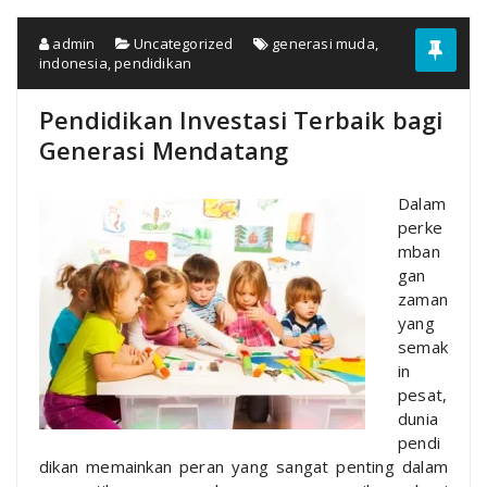
admin
Uncategorized
generasi muda
,
indonesia
,
pendidikan
Pendidikan Investasi Terbaik bagi
Generasi Mendatang
Dalam
perke
mban
gan
zaman
yang
semak
in
pesat,
dunia
pendi
dikan memainkan peran yang sangat penting dalam