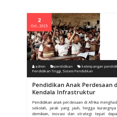
2
Oct, 2025
admin
pendidikan
ketimpangan pendid
Pendidikan Tinggi
,
Sistem Pendidikan
Pendidikan Anak Perdesaan di
Kendala Infrastruktur
Pendidikan anak perdesaan di Afrika menghada
sekolah, jarak yang jauh, hingga kurangny
demikian, inovasi dan strategi tepat dap