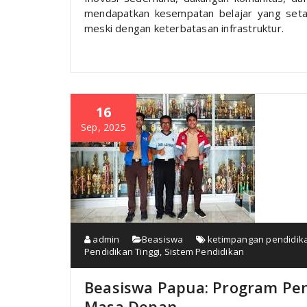
mendapatkan kesempatan belajar yang set
meski dengan keterbatasan infrastruktur.
16
Sep, 2025
admin
Beasiswa
ketimpangan pendidik
Pendidikan Tinggi
,
Sistem Pendidikan
Beasiswa Papua: Program Pe
Masa Depan