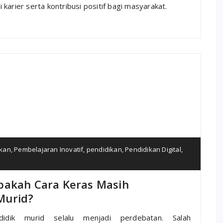
karier serta kontribusi positif bagi masyarakat.
ikan
,
Pembelajaran Inovatif
,
pendidikan
,
Pendidikan Digital
,
pakah Cara Keras Masih
Murid?
idik murid selalu menjadi perdebatan. Salah