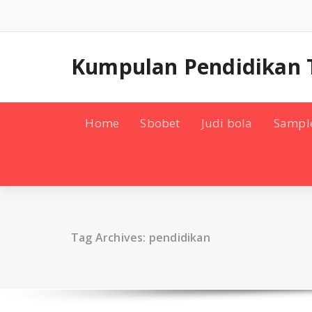
Skip
to
content
Kumpulan Pendidikan 
Home
Sbobet
Judi bola
Sampl
Tag Archives: pendidikan