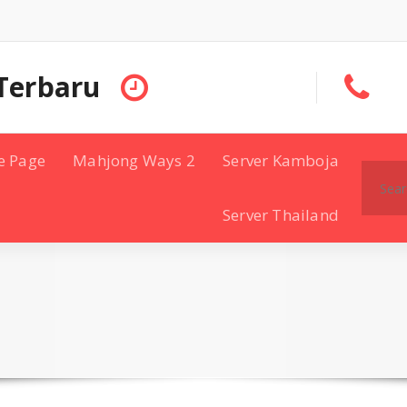
Terbaru
e Page
Mahjong Ways 2
Server Kamboja
Search
for:
Server Thailand