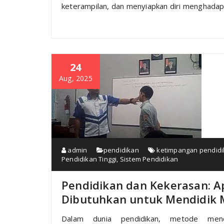
keterampilan, dan menyiapkan diri menghadapi 
24
Aug, 2025
admin
pendidikan
ketimpangan pendid
Pendidikan Tinggi
,
Sistem Pendidikan
Pendidikan dan Kekerasan: A
Dibutuhkan untuk Mendidik 
Dalam dunia pendidikan, metode mend