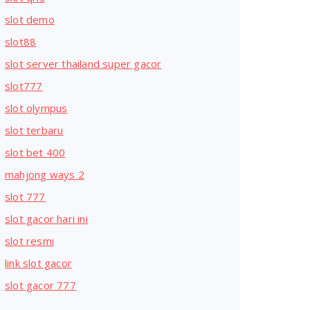
slot demo
slot88
slot server thailand super gacor
slot777
slot olympus
slot terbaru
slot bet 400
mahjong ways 2
slot 777
slot gacor hari ini
slot resmi
link slot gacor
slot gacor 777