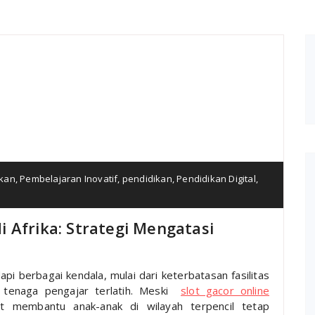
ikan
,
Pembelajaran Inovatif
,
pendidikan
,
Pendidikan Digital
,
 Afrika: Strategi Mengatasi
pi berbagai kendala, mulai dari keterbatasan fasilitas
a tenaga pengajar terlatih. Meski
slot gacor online
at membantu anak-anak di wilayah terpencil tetap