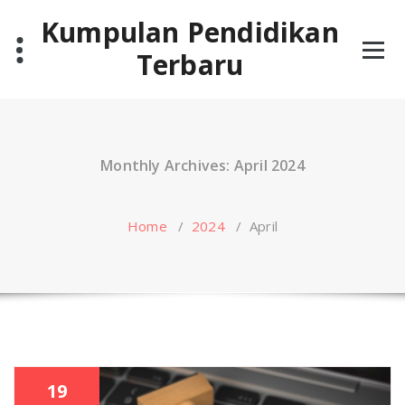
Skip
Kumpulan Pendidikan
to
content
Terbaru
Monthly Archives: April 2024
Home
/
2024
/
April
19