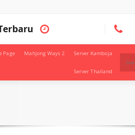
Terbaru
e Page
Mahjong Ways 2
Server Kamboja
Search
for:
Server Thailand