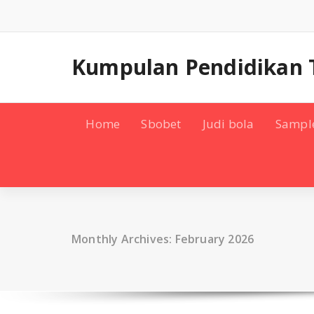
Skip
to
content
Kumpulan Pendidikan 
Home
Sbobet
Judi bola
Sampl
Monthly Archives: February 2026