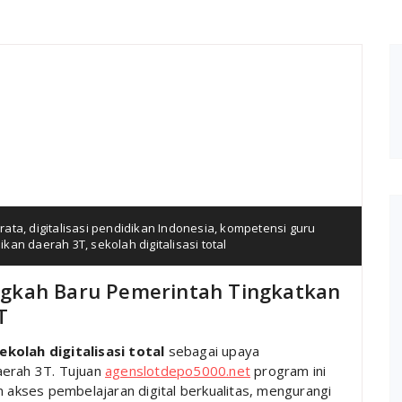
rata
,
digitalisasi pendidikan Indonesia
,
kompetensi guru
ikan daerah 3T
,
sekolah digitalisasi total
Langkah Baru Pemerintah Tingkatkan
T
ekolah digitalisasi total
sebagai upaya
aerah 3T. Tujuan
agenslotdepo5000.net
program ini
kses pembelajaran digital berkualitas, mengurangi