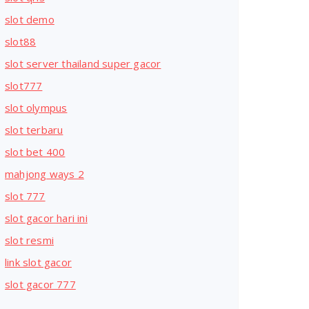
slot demo
slot88
slot server thailand super gacor
slot777
slot olympus
slot terbaru
slot bet 400
mahjong ways 2
slot 777
slot gacor hari ini
slot resmi
link slot gacor
slot gacor 777