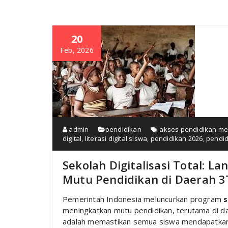
20
Feb, 2026
admin
pendidikan
akses pendidikan me
digital
,
literasi digital siswa
,
pendidikan 2026
,
pendid
Sekolah Digitalisasi Total: 
Mutu Pendidikan di Daerah 3
Pemerintah Indonesia meluncurkan program
s
meningkatkan mutu pendidikan, terutama di d
adalah memastikan semua siswa mendapatkan a