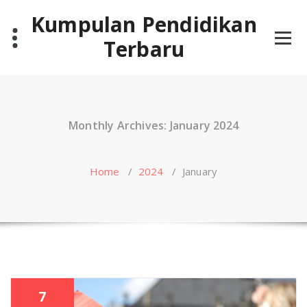
Skip
Kumpulan Pendidikan
to
content
Terbaru
Monthly Archives: January 2024
Home
/
2024
/
January
7