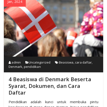
Jan, 2024
admin
Uncategorized
Beasiswa
,
cara daftar
,
Denmark
,
pendidikan
4 Beasiswa di Denmark Beserta
Syarat, Dokumen, dan Cara
Daftar
Pendidikan adalah kunci untuk membuka pintu
kesuksesan di masa depan. Namun, biaya pendidikan