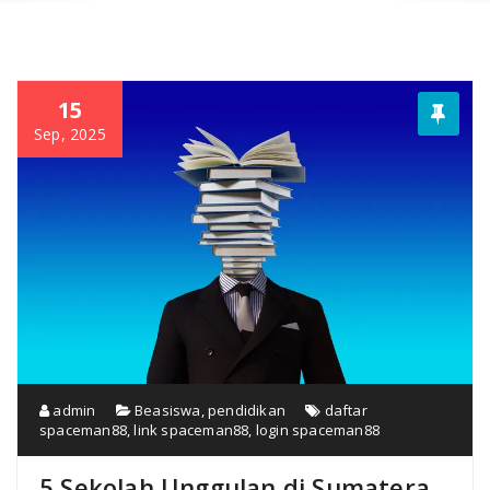
15
Sep, 2025
admin
Beasiswa
,
pendidikan
daftar
spaceman88
,
link spaceman88
,
login spaceman88
5 Sekolah Unggulan di Sumatera