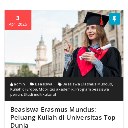
3
Apr, 2025
admin
Beasiswa
Beasiswa Erasmus Mundus
,
Kuliah di Eropa
,
Mobilitas akademik
,
Program beasiswa
penuh
,
Studi multikultural
Beasiswa Erasmus Mundus:
Peluang Kuliah di Universitas Top
Dunia