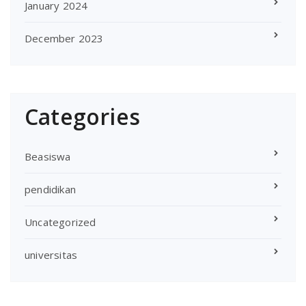
January 2024
December 2023
Categories
Beasiswa
pendidikan
Uncategorized
universitas