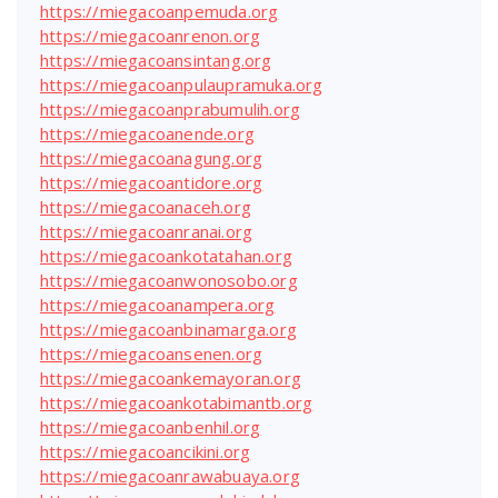
https://miegacoanpemuda.org
https://miegacoanrenon.org
https://miegacoansintang.org
https://miegacoanpulaupramuka.org
https://miegacoanprabumulih.org
https://miegacoanende.org
https://miegacoanagung.org
https://miegacoantidore.org
https://miegacoanaceh.org
https://miegacoanranai.org
https://miegacoankotatahan.org
https://miegacoanwonosobo.org
https://miegacoanampera.org
https://miegacoanbinamarga.org
https://miegacoansenen.org
https://miegacoankemayoran.org
https://miegacoankotabimantb.org
https://miegacoanbenhil.org
https://miegacoancikini.org
https://miegacoanrawabuaya.org