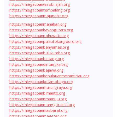
https://miegacoanwirobrajan.org
https://miegacoantembalang.org
https://miegacoanmajapahit.org
https://miegacoanmanahan.org
https://miegacoankayongutara.org
https://miegacoanpohuwato.org
https://miegacoanpulautokongboro.org
https://miegacoanbanyumas.org
https://miegacoanbulukumba.org
https://miegacoanbintang.org
https://miegacoansintangka.org
https://miegacoanbajawa.org
https://miegacoankepulauanmerantiriau.org
https://miegacoankotamobagu.org
https://miegacoanmurungraya.org
https://miegacoanbimantb.org
https://miegacoannmamuju.org
https://miegacoanmanggaraintt.org
https://miegacoanniasbarat.org
https://miegacoanmagetan.org