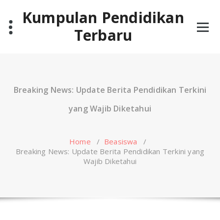
Skip
Kumpulan Pendidikan
to
content
Terbaru
Breaking News: Update Berita Pendidikan Terkini
yang Wajib Diketahui
Home
/
Beasiswa
/
Breaking News: Update Berita Pendidikan Terkini yang
Wajib Diketahui