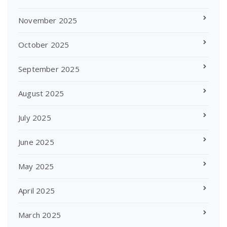
November 2025
October 2025
September 2025
August 2025
July 2025
June 2025
May 2025
April 2025
March 2025