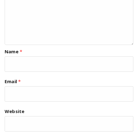
Name
*
Email
*
Website