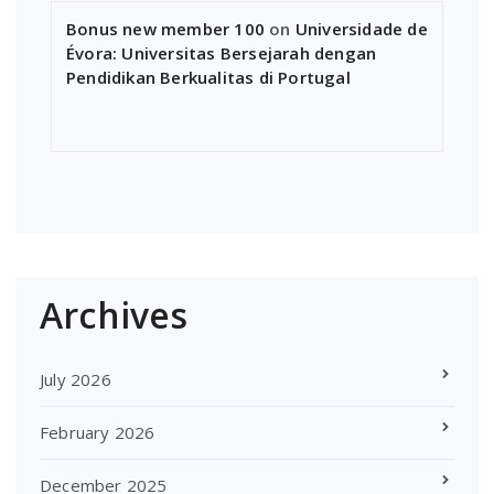
Bonus new member 100
on
Universidade de
Évora: Universitas Bersejarah dengan
Pendidikan Berkualitas di Portugal
Archives
July 2026
February 2026
December 2025