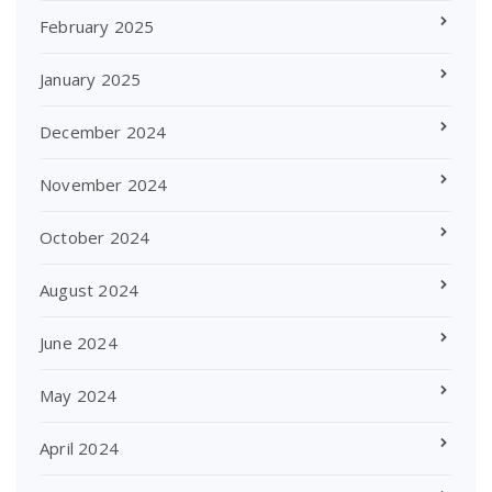
February 2025
January 2025
December 2024
November 2024
October 2024
August 2024
June 2024
May 2024
April 2024