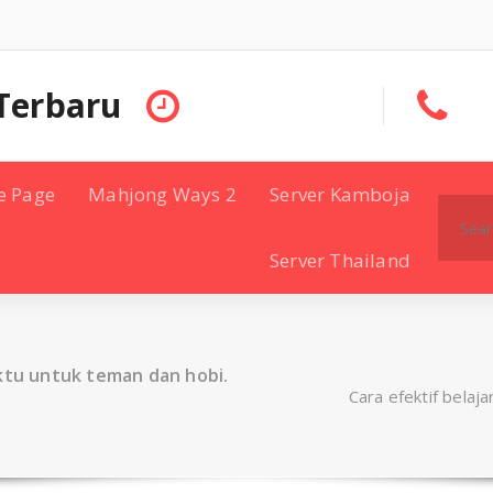
Terbaru
e Page
Mahjong Ways 2
Server Kamboja
Search
for:
Server Thailand
aktu untuk teman dan hobi.
Cara efektif belaj