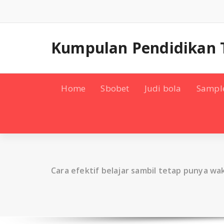
Skip
to
content
Kumpulan Pendidikan 
Home
Sbobet
Judi bola
Sampl
Cara efektif belajar sambil tetap punya w