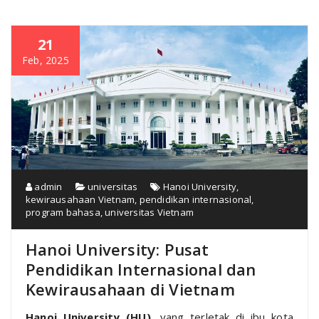
21
Feb, 2025
admin
universitas
Hanoi University
,
kewirausahaan Vietnam
,
pendidikan internasional
,
program bahasa
,
universitas Vietnam
Hanoi University: Pusat
Pendidikan Internasional dan
Kewirausahaan di Vietnam
Hanoi University (HU)
, yang terletak di ibu kota