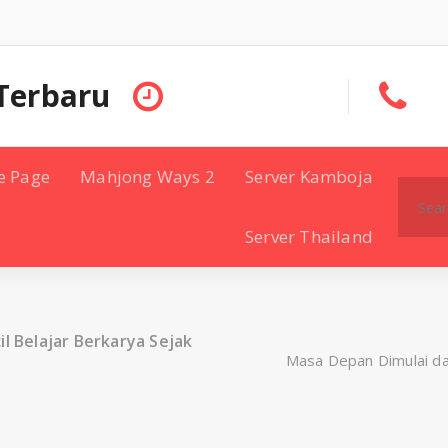
Terbaru
e Page
Mahjong Ways 2
Server Kamboja
Search
for:
Server Thailand
l Belajar Berkarya Sejak
Masa Depan Dimulai dar