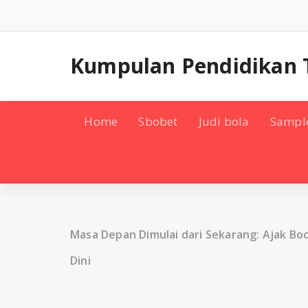
Skip
to
content
Kumpulan Pendidikan 
Home
Sbobet
Judi bola
Sampl
Masa Depan Dimulai dari Sekarang: Ajak Boci
Dini