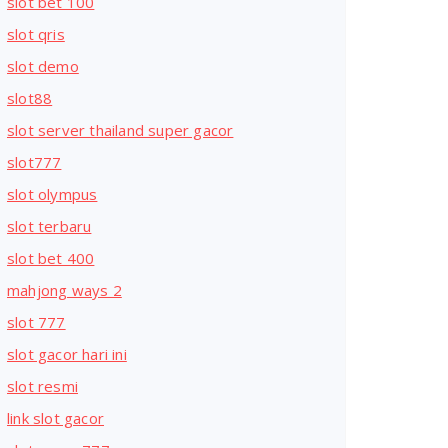
slot bet 100
slot qris
slot demo
slot88
slot server thailand super gacor
slot777
slot olympus
slot terbaru
slot bet 400
mahjong ways 2
slot 777
slot gacor hari ini
slot resmi
link slot gacor