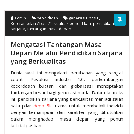
admin
pendidikan
generasi unggul
,
Keterampilan Abad 21
,
kualitas pendidikan
,
pendidikan
sarjana
,
tantangan masa depan
Mengatasi Tantangan Masa
Depan Melalui Pendidikan Sarjana
yang Berkualitas
Dunia saat ini mengalami perubahan yang sangat
cepat. Revolusi industri 4.0, perkembangan
kecerdasan buatan, dan globalisasi menciptakan
tantangan besar bagi generasi muda. Dalam konteks
ini, pendidikan sarjana yang berkualitas menjadi salah
satu pilar
depo 5k
utama untuk membekali individu
dengan kemampuan dan karakter yang dibutuhkan
dalam menghadapi masa depan yang penuh
ketidakpastian.