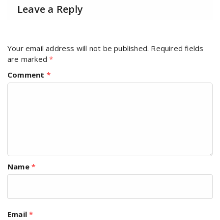
Leave a Reply
Your email address will not be published.
Required fields
are marked
*
Comment
*
Name
*
Email
*