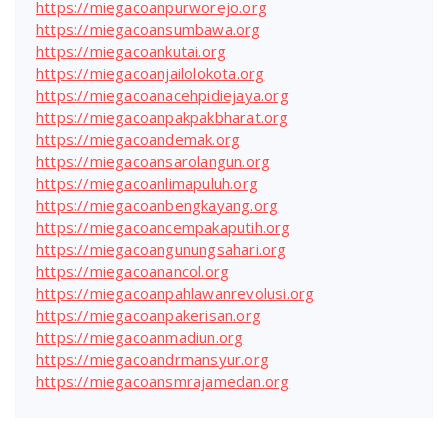
https://miegacoanpurworejo.org
https://miegacoansumbawa.org
https://miegacoankutai.org
https://miegacoanjailolokota.org
https://miegacoanacehpidiejaya.org
https://miegacoanpakpakbharat.org
https://miegacoandemak.org
https://miegacoansarolangun.org
https://miegacoanlimapuluh.org
https://miegacoanbengkayang.org
https://miegacoancempakaputih.org
https://miegacoangunungsahari.org
https://miegacoanancol.org
https://miegacoanpahlawanrevolusi.org
https://miegacoanpakerisan.org
https://miegacoanmadiun.org
https://miegacoandrmansyur.org
https://miegacoansmrajamedan.org