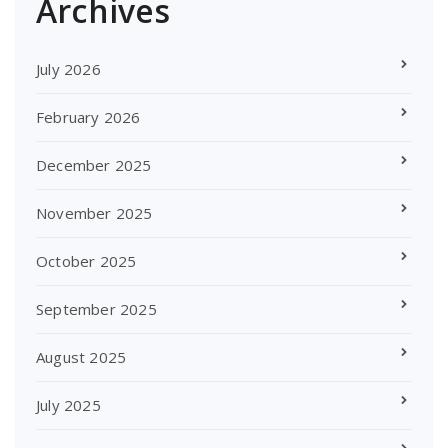
Archives
July 2026
February 2026
December 2025
November 2025
October 2025
September 2025
August 2025
July 2025