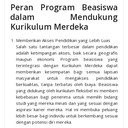
Peran Program Beasiswa
dalam Mendukung
Kurikulum Merdeka
Memberikan Akses Pendidikan yang Lebih Luas
Salah satu tantangan terbesar dalam pendidikan
adalah ketimpangan akses, baik secara geografis
maupun ekonomi. Program beasiswa yang
terintegrasi dengan Kurikulum Merdeka dapat
memberikan kesempatan bagi semua lapisan
masyarakat untuk mengakses pendidikan
berkualitas, tanpa terbatas oleh biaya. Beasiswa
yang didukung oleh kurikulum fleksibel ini memberi
kebebasan bagi penerima untuk memilih bidang
studi yang mereka minati dan yang sesuai dengan
aspirasi karier mereka. Hal ini membuka peluang
lebih besar bagi individu untuk berkembang sesuai
dengan potensi diri mereka.