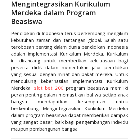
Mengintegrasikan Kurikulum
Merdeka dalam Program
Beasiswa
Pendidikan di Indonesia terus berkembang mengikuti
kebutuhan zaman dan tantangan global. Salah satu
terobosan penting dalam dunia pendidikan Indonesia
adalah implementasi Kurikulum Merdeka. Kurikulum
ini dirancang untuk memberikan keleluasaan bagi
peserta didik dalam menentukan jalur pendidikan
yang sesuai dengan minat dan bakat mereka. Untuk
mendukung keberhasilan implementasi Kurikulum
Merdeka,
slot bet 200
program beasiswa memiliki
peran penting dalam memastikan bahwa setiap anak
bangsa mendapatkan kesempatan untuk
berkembang. Mengintegrasikan Kurikulum Merdeka
dalam program beasiswa dapat memberikan dampak
yang sangat besar, baik bagi pengembangan individu
maupun pembangunan bangsa.