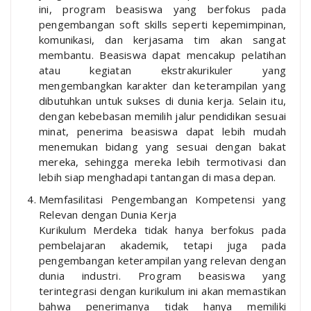
ini, program beasiswa yang berfokus pada
pengembangan soft skills seperti kepemimpinan,
komunikasi, dan kerjasama tim akan sangat
membantu. Beasiswa dapat mencakup pelatihan
atau kegiatan ekstrakurikuler yang
mengembangkan karakter dan keterampilan yang
dibutuhkan untuk sukses di dunia kerja. Selain itu,
dengan kebebasan memilih jalur pendidikan sesuai
minat, penerima beasiswa dapat lebih mudah
menemukan bidang yang sesuai dengan bakat
mereka, sehingga mereka lebih termotivasi dan
lebih siap menghadapi tantangan di masa depan.
Memfasilitasi Pengembangan Kompetensi yang
Relevan dengan Dunia Kerja
Kurikulum Merdeka tidak hanya berfokus pada
pembelajaran akademik, tetapi juga pada
pengembangan keterampilan yang relevan dengan
dunia industri. Program beasiswa yang
terintegrasi dengan kurikulum ini akan memastikan
bahwa penerimanya tidak hanya memiliki