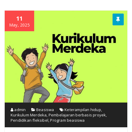
11
May, 2025
admin
Beasiswa
Keterampilan hidup
,
Kurikulum Merdeka
,
Pembelajaran berbasis proyek
,
Pendidikan fleksibel
,
Program beasiswa