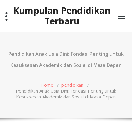
Skip
Kumpulan Pendidikan
to
content
Terbaru
Pendidikan Anak Usia Dini: Fondasi Penting untuk
Kesuksesan Akademik dan Sosial di Masa Depan
Home
/
pendidikan
/
Pendidikan Anak Usia Dini: Fondasi Penting untuk
Kesuksesan Akademik dan Sosial di Masa Depan