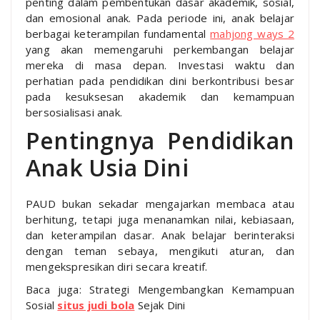
penting dalam pembentukan dasar akademik, sosial,
dan emosional anak. Pada periode ini, anak belajar
berbagai keterampilan fundamental
mahjong ways 2
yang akan memengaruhi perkembangan belajar
mereka di masa depan. Investasi waktu dan
perhatian pada pendidikan dini berkontribusi besar
pada kesuksesan akademik dan kemampuan
bersosialisasi anak.
Pentingnya Pendidikan
Anak Usia Dini
PAUD bukan sekadar mengajarkan membaca atau
berhitung, tetapi juga menanamkan nilai, kebiasaan,
dan keterampilan dasar. Anak belajar berinteraksi
dengan teman sebaya, mengikuti aturan, dan
mengekspresikan diri secara kreatif.
Baca juga: Strategi Mengembangkan Kemampuan
Sosial
situs judi bola
Sejak Dini