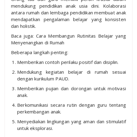
mendukung pendidikan anak usia dini. Kolaborasi
antara rumah dan lembaga pendidikan membuat anak
mendapatkan pengalaman belajar yang konsisten
dan holistik.
Baca juga: Cara Membangun Rutinitas Belajar yang
Menyenangkan di Rumah
Beberapa langkah penting:
Memberikan contoh perilaku positif dan disiplin.
Mendukung kegiatan belajar di rumah sesuai
dengan kurikulum PAUD.
Memberikan pujian dan dorongan untuk motivasi
anak.
Berkomunikasi secara rutin dengan guru tentang
perkembangan anak.
Menyediakan lingkungan yang aman dan stimulatif
untuk eksplorasi.