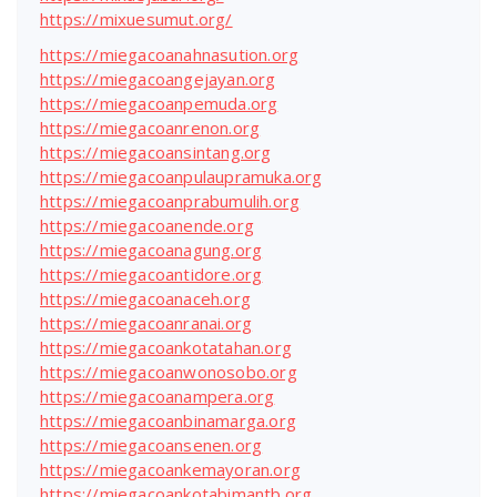
https://mixuesumut.org/
https://miegacoanahnasution.org
https://miegacoangejayan.org
https://miegacoanpemuda.org
https://miegacoanrenon.org
https://miegacoansintang.org
https://miegacoanpulaupramuka.org
https://miegacoanprabumulih.org
https://miegacoanende.org
https://miegacoanagung.org
https://miegacoantidore.org
https://miegacoanaceh.org
https://miegacoanranai.org
https://miegacoankotatahan.org
https://miegacoanwonosobo.org
https://miegacoanampera.org
https://miegacoanbinamarga.org
https://miegacoansenen.org
https://miegacoankemayoran.org
https://miegacoankotabimantb.org