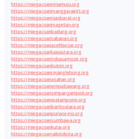
https://miegacoannmamuju.org
https://miegacoanmanggaraintt.org
https://miegacoanniasbarat.org
https://miegacoanmagetan.org
https://miegacoanbadung.org
https://miegacoantabanan.org
https://miegacoanacehbesar.org
https://miegacoanluwuutara.org
https://miegacoantobasamosir.org
https://miegacoanbuton.org
https://miegacoanrejanglebong.org
https://miegacoanasahan.org
https://miegacoanempatlawang.org
https://miegacoansimpangampek.org
https://miegacoanwatampone.org
https://miegacoanbaritoutara.org
https://miegacoanpurworejo.org
https://miegacoansumbawa.org
https://miegacoankutai.org
https://miegacoanjailolokota.org