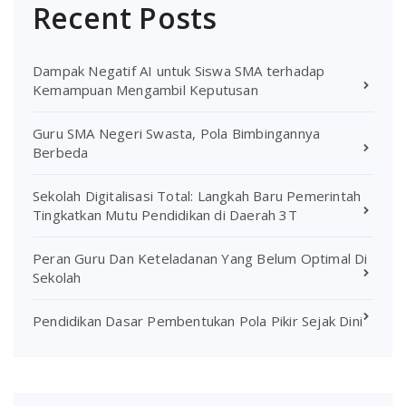
Recent Posts
Dampak Negatif AI untuk Siswa SMA terhadap
Kemampuan Mengambil Keputusan
Guru SMA Negeri Swasta, Pola Bimbingannya
Berbeda
Sekolah Digitalisasi Total: Langkah Baru Pemerintah
Tingkatkan Mutu Pendidikan di Daerah 3T
Peran Guru Dan Keteladanan Yang Belum Optimal Di
Sekolah
Pendidikan Dasar Pembentukan Pola Pikir Sejak Dini