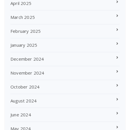
April 2025
March 2025
February 2025
January 2025
December 2024
November 2024
October 2024
August 2024
June 2024
May 2024