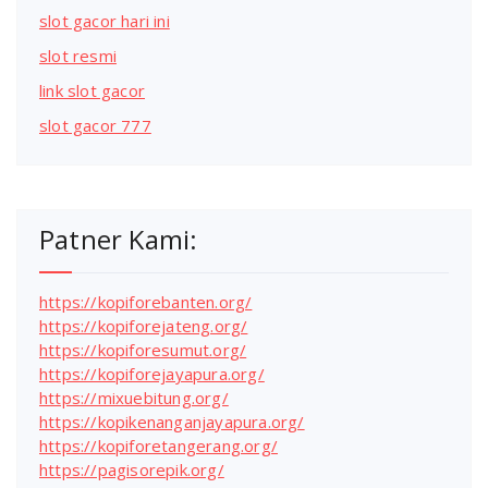
slot gacor hari ini
slot resmi
link slot gacor
slot gacor 777
Patner Kami:
https://kopiforebanten.org/
https://kopiforejateng.org/
https://kopiforesumut.org/
https://kopiforejayapura.org/
https://mixuebitung.org/
https://kopikenanganjayapura.org/
https://kopiforetangerang.org/
https://pagisorepik.org/