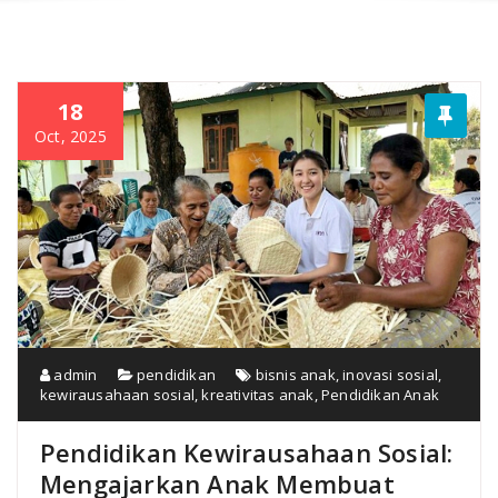
18
Oct, 2025
admin
pendidikan
bisnis anak
,
inovasi sosial
,
kewirausahaan sosial
,
kreativitas anak
,
Pendidikan Anak
Pendidikan Kewirausahaan Sosial:
Mengajarkan Anak Membuat