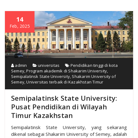
14
Feb, 2025
admin
universitas
Pendidikan tinggi di kota
Semey
,
Program akademik di Shakarim University
,
Semipalatinsk State University
,
Shakarim University of
Semey
,
Universitas terbaik di Kazakhstan Timur
Semipalatinsk State University:
Pusat Pendidikan di Wilayah
Timur Kazakhstan
Semipalatinsk State University, yang sekarang
dikenal sebagai Shakarim University of Semey, adalah