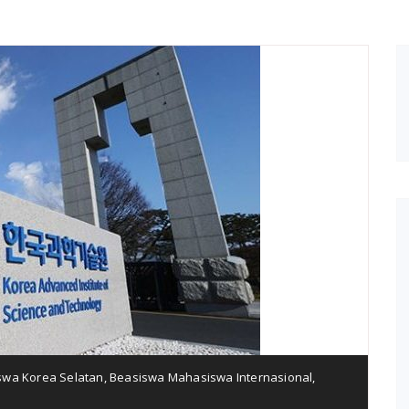
swa Korea Selatan
,
Beasiswa Mahasiswa Internasional
,