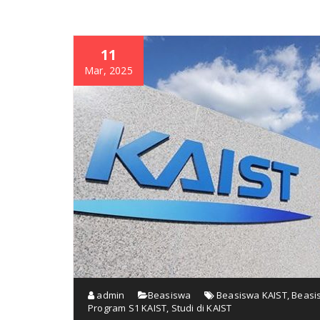
11
Mar, 2025
admin
Beasiswa
Beasiswa KAIST
,
Beasi
Program S1 KAIST
,
Studi di KAIST