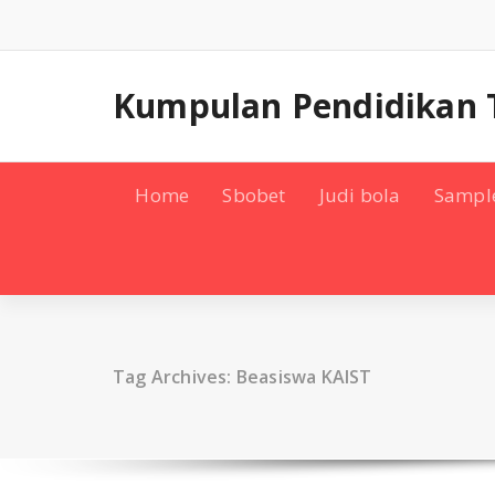
Skip
to
content
Kumpulan Pendidikan 
Home
Sbobet
Judi bola
Sampl
Tag Archives: Beasiswa KAIST