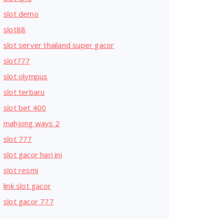
slot demo
slot88
slot server thailand super gacor
slot777
slot olympus
slot terbaru
slot bet 400
mahjong ways 2
slot 777
slot gacor hari ini
slot resmi
link slot gacor
slot gacor 777