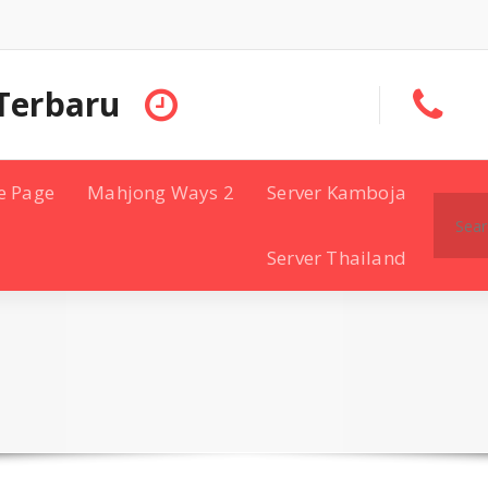
Terbaru
e Page
Mahjong Ways 2
Server Kamboja
Search
for:
Server Thailand