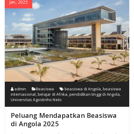
Jan, 2025
admin
Beasiswa
beasiswa di Angola
,
beasiswa
internasional
,
belajar di Afrika
,
pendidikan tinggi di Angola
,
Universitas Agostinho Neto
Peluang Mendapatkan Beasiswa
di Angola 2025