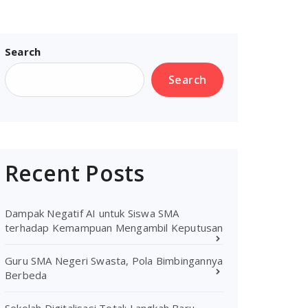
Search
Search
Recent Posts
Dampak Negatif AI untuk Siswa SMA
terhadap Kemampuan Mengambil Keputusan
Guru SMA Negeri Swasta, Pola Bimbingannya
Berbeda