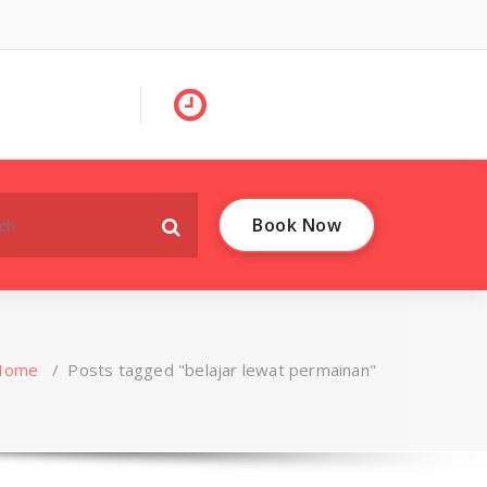
Book Now
Home
/
Posts tagged "belajar lewat permainan"