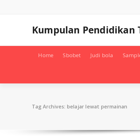
Skip
to
content
Kumpulan Pendidikan 
Home
Sbobet
Judi bola
Sampl
Tag Archives: belajar lewat permainan