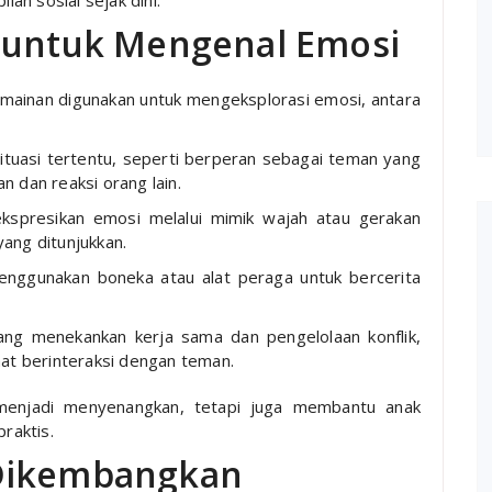
an sosial sejak dini.
n untuk Mengenal Emosi
ermainan digunakan untuk mengeksplorasi emosi, antara
ituasi tertentu, seperti berperan sebagai teman yang
 dan reaksi orang lain.
kspresikan emosi melalui mimik wajah atau gerakan
ang ditunjukkan.
enggunakan boneka atau alat peraga untuk bercerita
yang menekankan kerja sama dan pengelolaan konflik,
at berinteraksi dengan teman.
r menjadi menyenangkan, tetapi juga membantu anak
raktis.
 Dikembangkan