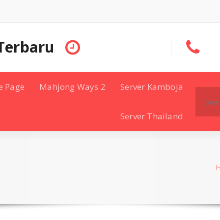
Terbaru
e Page
Mahjong Ways 2
Server Kamboja
Search
for:
Server Thailand