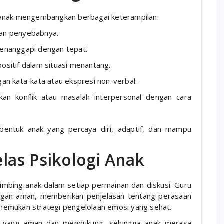
 anak mengembangkan berbagai keterampilan:
dan penyebabnya.
enanggapi dengan tepat.
ositif dalam situasi menantang.
n kata-kata atau ekspresi non-verbal.
kan konflik atau masalah interpersonal dengan cara
bentuk anak yang percaya diri, adaptif, dan mampu
las Psikologi Anak
imbing anak dalam setiap permainan dan diskusi. Guru
gan aman, memberikan penjelasan tentang perasaan
nemukan strategi pengelolaan emosi yang sehat.
gan yang aman dan mendukung, sehingga anak merasa