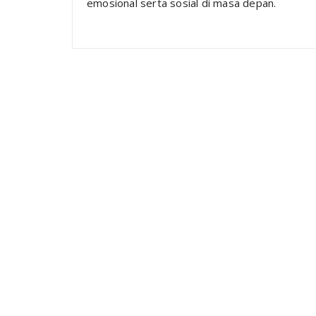
emosional serta sosial di masa depan.