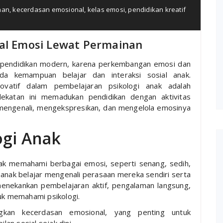
nan
,
kecerdasan emosional
,
kelas emosi
,
pendidikan kreatif
nal Emosi Lewat Permainan
m pendidikan modern, karena perkembangan emosi dan
a kemampuan belajar dan interaksi sosial anak.
vatif dalam pembelajaran psikologi anak adalah
ekatan ini memadukan pendidikan dengan aktivitas
mengenali, mengekspresikan, dan mengelola emosinya
ogi Anak
ak memahami berbagai emosi, seperti senang, sedih,
, anak belajar mengenali perasaan mereka sendiri serta
enekankan pembelajaran aktif, pengalaman langsung,
tuk memahami psikologi.
an kecerdasan emosional, yang penting untuk