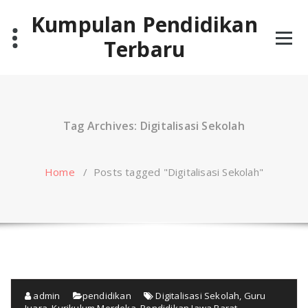
Skip
Kumpulan Pendidikan
to
content
Terbaru
Tag Archives: Digitalisasi Sekolah
Home
/
Posts tagged "Digitalisasi Sekolah"
admin
pendidikan
Digitalisasi Sekolah
,
Guru
Juara
,
Kurikulum Merdeka
,
Pendidikan Jawa Barat
,