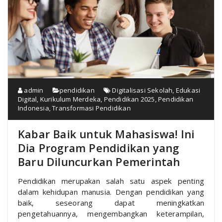
admin
pendidikan
Digitalisasi Sekolah
,
Edukasi
Digital
,
Kurikulum Merdeka
,
Pendidikan 2025
,
Pendidikan
Indonesia
,
Transformasi Pendidikan
Kabar Baik untuk Mahasiswa! Ini
Dia Program Pendidikan yang
Baru Diluncurkan Pemerintah
Pendidikan merupakan salah satu aspek penting
dalam kehidupan manusia. Dengan pendidikan yang
baik, seseorang dapat meningkatkan
pengetahuannya, mengembangkan keterampilan,