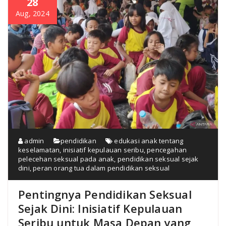
28
Aug, 2024
admin
pendidikan
edukasi anak tentang
keselamatan
,
inisiatif kepulauan seribu
,
pencegahan
pelecehan seksual pada anak
,
pendidikan seksual sejak
dini
,
peran orang tua dalam pendidikan seksual
Pentingnya Pendidikan Seksual
Sejak Dini: Inisiatif Kepulauan
Seribu untuk Masa Depan yang