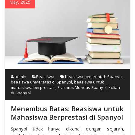
May, 2025
admin
Beasiswa
beasiswa pemerintah Spanyol
,
beasiswa universitas di Spanyol
,
beasiswa untuk
mahasiswa berprestasi
,
Erasmus Mundus Spanyol
,
kuliah
di Spanyol
Menembus Batas: Beasiswa untuk
Mahasiswa Berprestasi di Spanyol
Spanyol tidak hanya dikenal dengan sejarah,