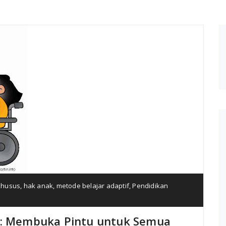
khusus
,
hak anak
,
metode belajar adaptif
,
Pendidikan
if: Membuka Pintu untuk Semua