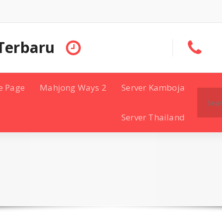
Terbaru
e Page
Mahjong Ways 2
Server Kamboja
Search
for:
Server Thailand