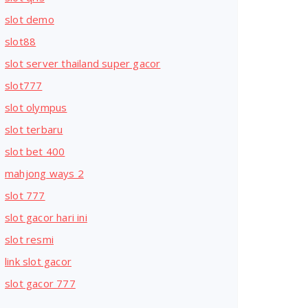
slot demo
slot88
slot server thailand super gacor
slot777
slot olympus
slot terbaru
slot bet 400
mahjong ways 2
slot 777
slot gacor hari ini
slot resmi
link slot gacor
slot gacor 777