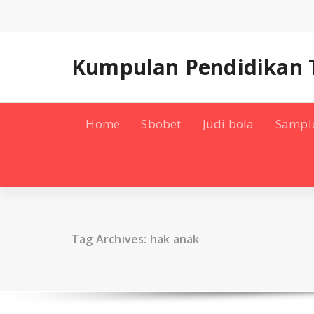
Skip
to
content
Kumpulan Pendidikan 
Home
Sbobet
Judi bola
Sampl
Tag Archives: hak anak