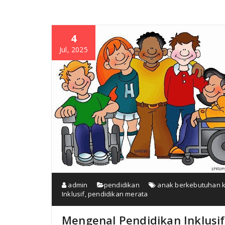
4
Jul, 2025
admin
pendidikan
anak berkebutuhan 
Inklusif
,
pendidikan merata
Mengenal Pendidikan Inklus