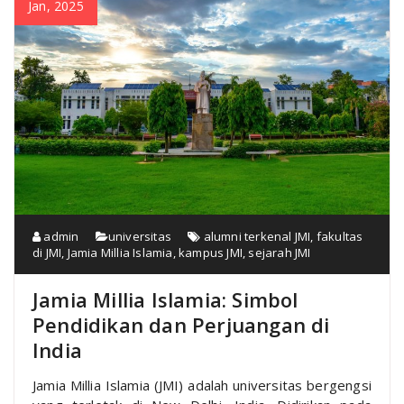
Jan, 2025
admin
universitas
alumni terkenal JMI
,
fakultas
di JMI
,
Jamia Millia Islamia
,
kampus JMI
,
sejarah JMI
Jamia Millia Islamia: Simbol
Pendidikan dan Perjuangan di
India
Jamia Millia Islamia (JMI) adalah universitas bergengsi