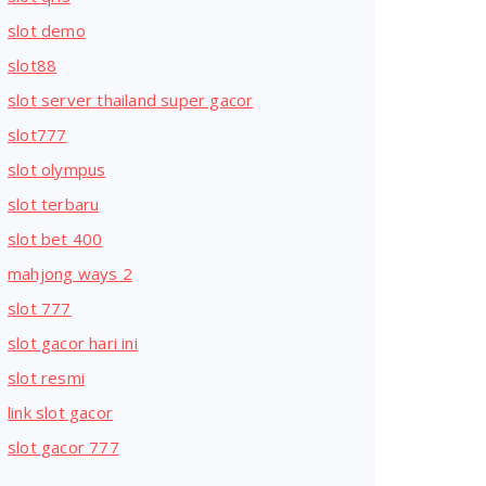
slot demo
slot88
slot server thailand super gacor
slot777
slot olympus
slot terbaru
slot bet 400
mahjong ways 2
slot 777
slot gacor hari ini
slot resmi
link slot gacor
slot gacor 777