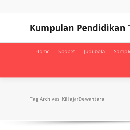
Skip
to
content
Kumpulan Pendidikan 
Home
Sbobet
Judi bola
Sampl
Tag Archives: KiHajarDewantara