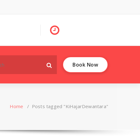
Book Now
Home
/
Posts tagged "KiHajarDewantara"