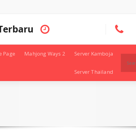
Terbaru
e Page
Mahjong Ways 2
Server Kamboja
Search
for:
Server Thailand