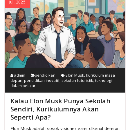
Jul, 2025
admin
pendidikan
Elon Musk
,
kurikulum masa
depan
,
pendidikan inovatif
,
sekolah futuristik
,
teknologi
dalam belajar
Kalau Elon Musk Punya Sekolah
Sendiri, Kurikulumnya Akan
Seperti Apa?
Elon Musk adalah sosok visioner yang dikenal dengan