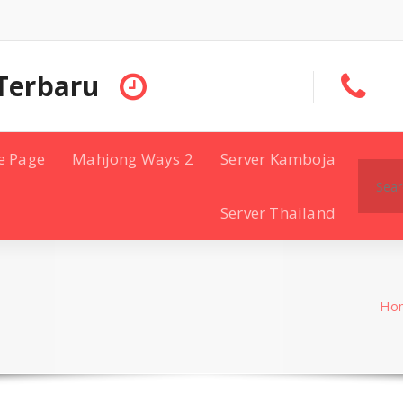
Terbaru
e Page
Mahjong Ways 2
Server Kamboja
Search
for:
Server Thailand
Ho