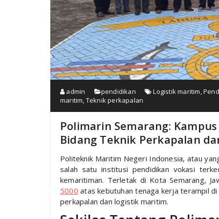
admin
pendidikan
Logistik maritim
,
Pend
maritim
,
Teknik perkapalan
Polimarin Semarang: Kampus 
Bidang Teknik Perkapalan dan
Politeknik Maritim Negeri Indonesia, atau ya
salah satu institusi pendidikan vokasi ter
kemaritiman. Terletak di Kota Semarang, J
5000
atas kebutuhan tenaga kerja terampil di
perkapalan dan logistik maritim.