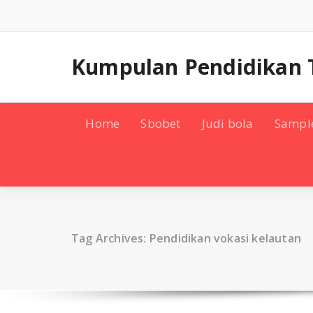
Skip
to
content
Kumpulan Pendidikan 
Home
Sbobet
Judi bola
Sampl
Tag Archives: Pendidikan vokasi kelautan