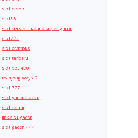
slot demo
slot88
slot server thailand super gacor
slot777
slot olympus
slot terbaru
slot bet 400
mahjong ways 2
slot 777
slot gacor hari ini
slot resmi
link slot gacor
slot gacor 777