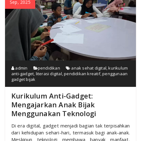
Sep, 2025
admin
pendidikan
anak sehat digital
,
kurikulum
anti-gadget
,
literasi digital
,
pendidikan kreatif
,
penggunaan
gadget bijak
Kurikulum Anti-Gadget:
Mengajarkan Anak Bijak
Menggunakan Teknologi
Di era digital, gadget menjadi bagian tak terpisahkan
dari kehidupan sehari-hari, termasuk bagi anak-anak.
Meskipun teknologi membawa banyak manfaat,