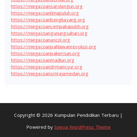
https://miegacoansarolangun.org
https://miegacoanlimapuluh.org
https://miegacoanbengkayang.org
https://miegacoancempakaputih.org
https://miegacoangunungsahari.org
https://miegacoanancol.org
https://miegacoanpahlawanrevolusi.org
https://miegacoanpakerisan.org
https://miegacoanmadiun.org
https://miegacoandrmansyur.org
https://miegacoansmrajamedan.org
Copyright © 2026 Kumpulan Pendidikan Terbaru |
Powered by
Specia WordPress Theme