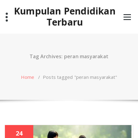
Skip
Kumpulan Pendidikan
to
content
Terbaru
Tag Archives: peran masyarakat
Home
/
Posts tagged "peran masyarakat"
24