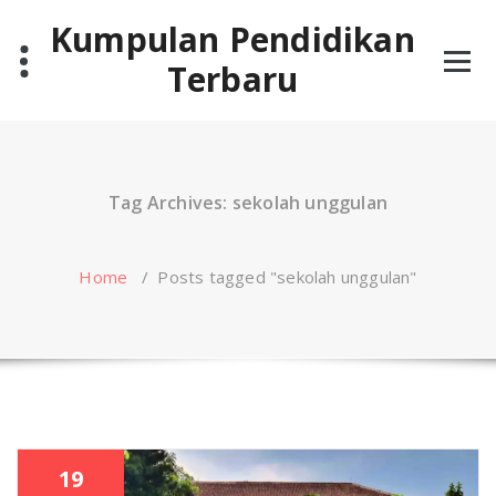
Skip
Kumpulan Pendidikan
to
content
Terbaru
Tag Archives: sekolah unggulan
Home
/
Posts tagged "sekolah unggulan"
19