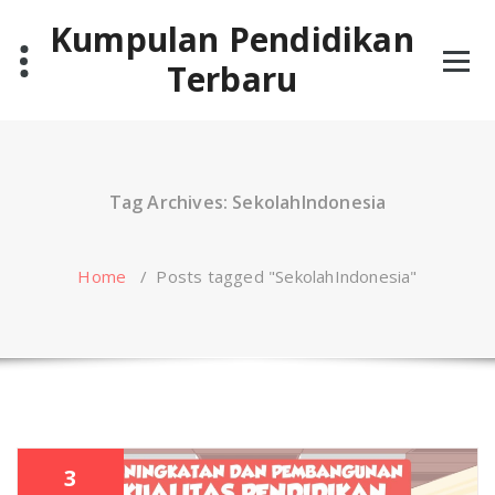
Skip
Kumpulan Pendidikan
to
content
Terbaru
Tag Archives: SekolahIndonesia
Home
/
Posts tagged "SekolahIndonesia"
3