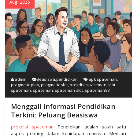
Aug, 2025
admin
Beasiswa
,
pendidikan
apk spaceman
,
pragmatic play
,
pragmatic slot
,
prekdisi spaceman
,
slot
spaceman
,
spaceman
,
spaceman slot
,
spaceman88
Menggali Informasi Pendidikan
Terkini: Peluang Beasiswa
prekdisi spaceman
Pendidikan adalah salah satu
aspek penting dalam kehidupan manusia. Mencari