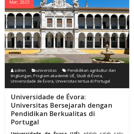
Mar, 2025
admin
universitas
Pendidikan agrikultur dan
lingkungan
,
Program akademik UÉ
,
Studi di Évora
,
Universidade de Évora
,
Universitas tertua di Portugal
Universidade de Évora:
Universitas Bersejarah dengan
Pendidikan Berkualitas di
Portugal
Universidade de Évora (UÉ)
adalah salah satu