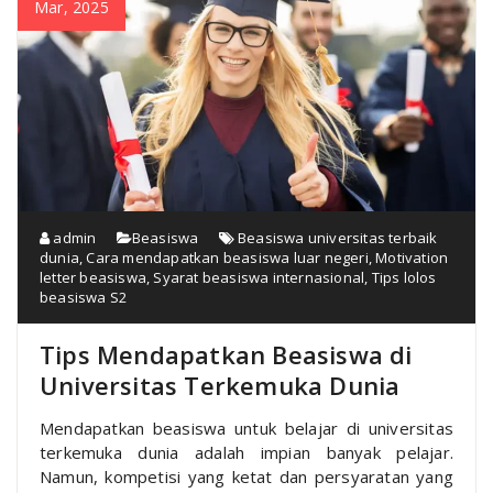
Mar, 2025
admin
Beasiswa
Beasiswa universitas terbaik
dunia
,
Cara mendapatkan beasiswa luar negeri
,
Motivation
letter beasiswa
,
Syarat beasiswa internasional
,
Tips lolos
beasiswa S2
Tips Mendapatkan Beasiswa di
Universitas Terkemuka Dunia
Mendapatkan beasiswa untuk belajar di universitas
terkemuka dunia adalah impian banyak pelajar.
Namun, kompetisi yang ketat dan persyaratan yang