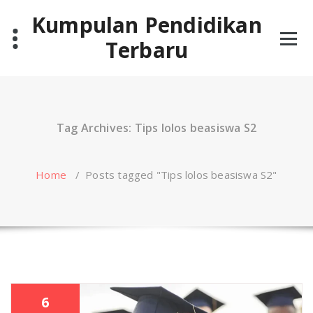
Skip
Kumpulan Pendidikan
to
content
Terbaru
Tag Archives: Tips lolos beasiswa S2
Home
/
Posts tagged "Tips lolos beasiswa S2"
6