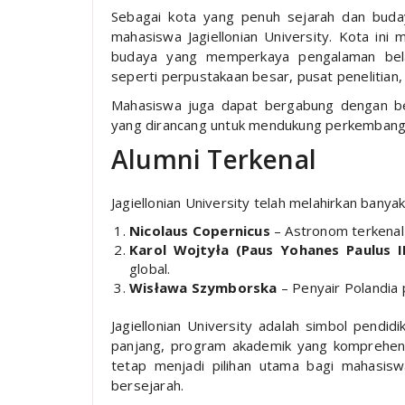
Sebagai kota yang penuh sejarah dan bud
mahasiswa Jagiellonian University. Kota ini
budaya yang memperkaya pengalaman belaja
seperti perpustakaan besar, pusat penelitian
Mahasiswa juga dapat bergabung dengan berb
yang dirancang untuk mendukung perkembanga
Alumni Terkenal
Jagiellonian University telah melahirkan banya
Nicolaus Copernicus
– Astronom terkenal
Karol Wojtyła (Paus Yohanes Paulus I
global.
Wisława Szymborska
– Penyair Polandia
Jagiellonian University adalah simbol pendid
panjang, program akademik yang komprehensif
tetap menjadi pilihan utama bagi mahasiswa
bersejarah.