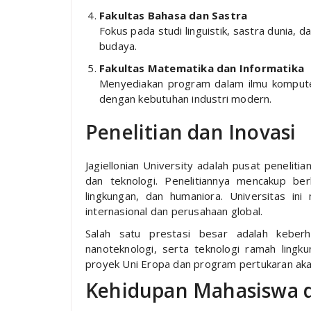
Fakultas Bahasa dan Sastra
Fokus pada studi linguistik, sastra dunia,
budaya.
Fakultas Matematika dan Informatika
Menyediakan program dalam ilmu komputer
dengan kebutuhan industri modern.
Penelitian dan Inovasi
Jagiellonian University adalah pusat peneliti
dan teknologi. Penelitiannya mencakup berb
lingkungan, dan humaniora. Universitas ini
internasional dan perusahaan global.
Salah satu prestasi besar adalah keberh
nanoteknologi, serta teknologi ramah lingkun
proyek Uni Eropa dan program pertukaran aka
Kehidupan Mahasiswa 