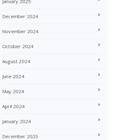
January 2025
December 2024
November 2024
October 2024
August 2024
June 2024
May 2024
April 2024
January 2024
December 2023