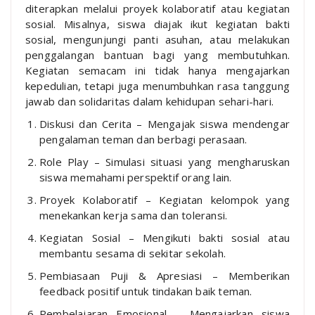
diterapkan melalui proyek kolaboratif atau kegiatan
sosial. Misalnya, siswa diajak ikut kegiatan bakti
sosial, mengunjungi panti asuhan, atau melakukan
penggalangan bantuan bagi yang membutuhkan.
Kegiatan semacam ini tidak hanya mengajarkan
kepedulian, tetapi juga menumbuhkan rasa tanggung
jawab dan solidaritas dalam kehidupan sehari-hari.
Diskusi dan Cerita – Mengajak siswa mendengar
pengalaman teman dan berbagi perasaan.
Role Play – Simulasi situasi yang mengharuskan
siswa memahami perspektif orang lain.
Proyek Kolaboratif – Kegiatan kelompok yang
menekankan kerja sama dan toleransi.
Kegiatan Sosial – Mengikuti bakti sosial atau
membantu sesama di sekitar sekolah.
Pembiasaan Puji & Apresiasi – Memberikan
feedback positif untuk tindakan baik teman.
Pembelajaran Emosional – Mengajarkan siswa