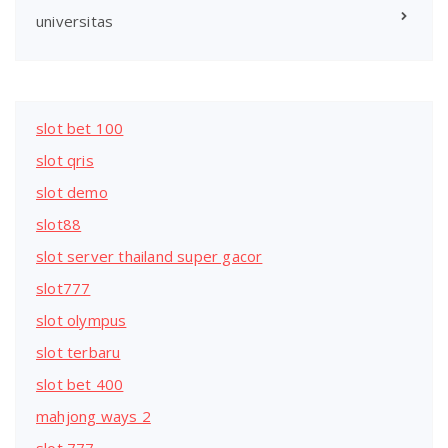
universitas
slot bet 100
slot qris
slot demo
slot88
slot server thailand super gacor
slot777
slot olympus
slot terbaru
slot bet 400
mahjong ways 2