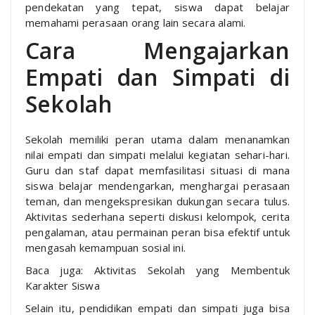
pendekatan yang tepat, siswa dapat belajar
memahami perasaan orang lain secara alami.
Cara Mengajarkan
Empati dan Simpati di
Sekolah
Sekolah memiliki peran utama dalam menanamkan
nilai empati dan simpati melalui kegiatan sehari-hari.
Guru dan staf dapat memfasilitasi situasi di mana
siswa belajar mendengarkan, menghargai perasaan
teman, dan mengekspresikan dukungan secara tulus.
Aktivitas sederhana seperti diskusi kelompok, cerita
pengalaman, atau permainan peran bisa efektif untuk
mengasah kemampuan sosial ini.
Baca juga: Aktivitas Sekolah yang Membentuk
Karakter Siswa
Selain itu, pendidikan empati dan simpati juga bisa