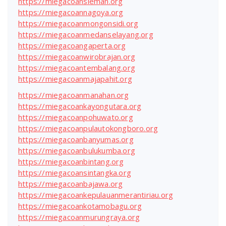
https://miegacoansleman.org
https://miegacoannagoya.org
https://miegacoanmongonsidi.org
https://miegacoanmedanselayang.org
https://miegacoangaperta.org
https://miegacoanwirobrajan.org
https://miegacoantembalang.org
https://miegacoanmajapahit.org
https://miegacoanmanahan.org
https://miegacoankayongutara.org
https://miegacoanpohuwato.org
https://miegacoanpulautokongboro.org
https://miegacoanbanyumas.org
https://miegacoanbulukumba.org
https://miegacoanbintang.org
https://miegacoansintangka.org
https://miegacoanbajawa.org
https://miegacoankepulauanmerantiriau.org
https://miegacoankotamobagu.org
https://miegacoanmurungraya.org