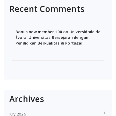
Recent Comments
Bonus new member 100
on
Universidade de
Évora: Universitas Bersejarah dengan
Pendidikan Berkualitas di Portugal
Archives
July 2026