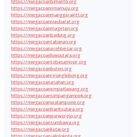
https://miegacoanbimantb.org
https://miegacoannmamuju.org
https://miegacoanmanggaraintt.org
https://miegacoanniasbarat.org
https://miegacoanmagetan.org
https://miegacoanbadung.org
https://miegacoantabanan.org
https://miegacoanacehbesar.org
https://miegacoanluwuutara.org
https://miegacoantobasamosir.org
https://miegacoanbuton.org
https://miegacoanrejanglebong.org
https://miegacoanasahan.org
https://miegacoanempatlawang.org
https://miegacoansimpangampek.org
https://miegacoanwatampone.org
https://miegacoanbaritoutara.org
https://miegacoanpurworejo.org
https://miegacoansumbawa.org
https://miegacoankutai.org
https://miegacoanjailolokota.org