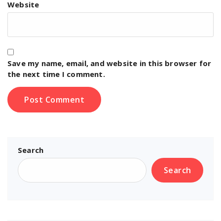
Website
Save my name, email, and website in this browser for
the next time I comment.
Search
Search