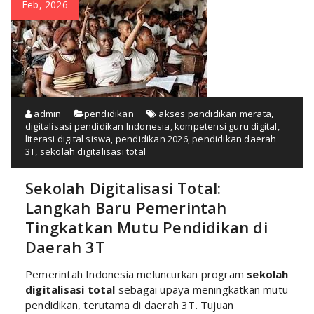
Feb, 2026
admin
pendidikan
akses pendidikan merata
,
digitalisasi pendidikan Indonesia
,
kompetensi guru digital
,
literasi digital siswa
,
pendidikan 2026
,
pendidikan daerah
3T
,
sekolah digitalisasi total
Sekolah Digitalisasi Total:
Langkah Baru Pemerintah
Tingkatkan Mutu Pendidikan di
Daerah 3T
Pemerintah Indonesia meluncurkan program
sekolah
digitalisasi total
sebagai upaya meningkatkan mutu
pendidikan, terutama di daerah 3T. Tujuan