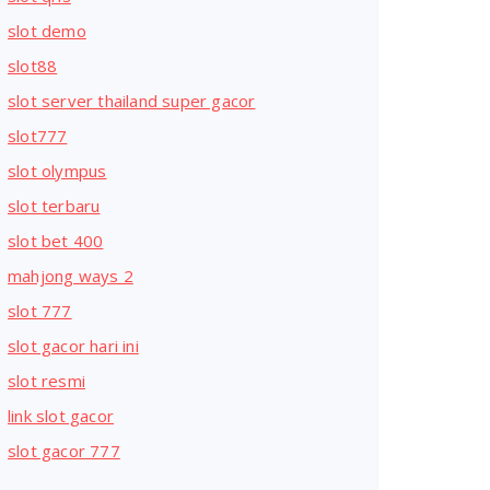
slot demo
slot88
slot server thailand super gacor
slot777
slot olympus
slot terbaru
slot bet 400
mahjong ways 2
slot 777
slot gacor hari ini
slot resmi
link slot gacor
slot gacor 777