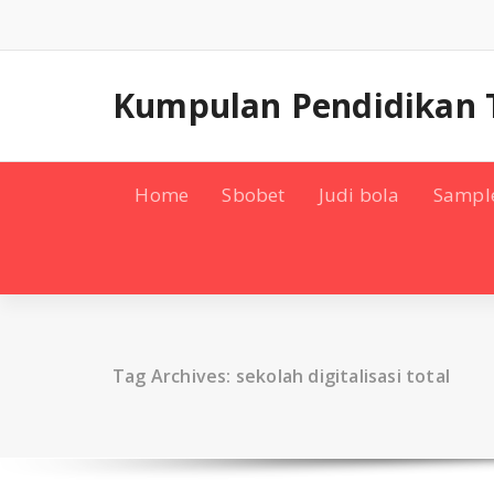
Skip
to
content
Kumpulan Pendidikan 
Home
Sbobet
Judi bola
Sampl
Tag Archives: sekolah digitalisasi total