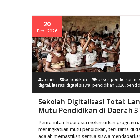
20
Feb, 2026
admin
pendidikan
akses pendidikan me
digital
,
literasi digital siswa
,
pendidikan 2026
,
pendid
Sekolah Digitalisasi Total: 
Mutu Pendidikan di Daerah 3
Pemerintah Indonesia meluncurkan program
s
meningkatkan mutu pendidikan, terutama di d
adalah memastikan semua siswa mendapatkan a