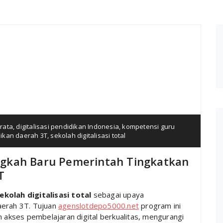
rata
,
digitalisasi pendidikan Indonesia
,
kompetensi guru
ikan daerah 3T
,
sekolah digitalisasi total
Langkah Baru Pemerintah Tingkatkan
T
ekolah digitalisasi total
sebagai upaya
aerah 3T. Tujuan
agenslotdepo5000.net
program ini
kses pembelajaran digital berkualitas, mengurangi