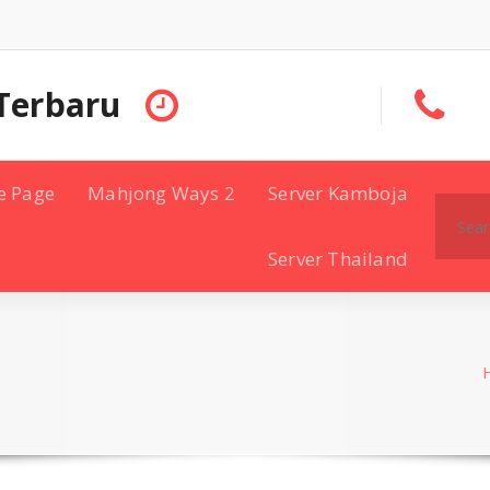
Terbaru
e Page
Mahjong Ways 2
Server Kamboja
Search
for:
Server Thailand