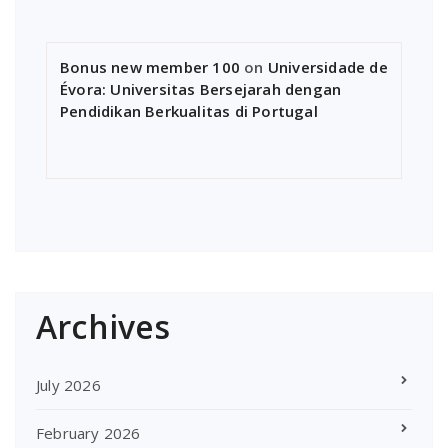
Bonus new member 100
on
Universidade de
Évora: Universitas Bersejarah dengan
Pendidikan Berkualitas di Portugal
Archives
July 2026
February 2026