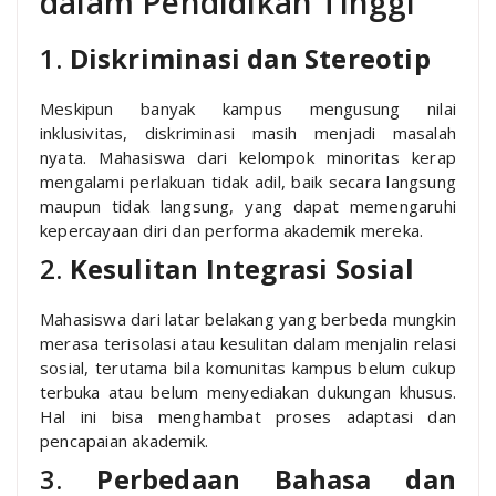
dalam Pendidikan Tinggi
1.
Diskriminasi dan Stereotip
Meskipun banyak kampus mengusung nilai
inklusivitas, diskriminasi masih menjadi masalah
nyata. Mahasiswa dari kelompok minoritas kerap
mengalami perlakuan tidak adil, baik secara langsung
maupun tidak langsung, yang dapat memengaruhi
kepercayaan diri dan performa akademik mereka.
2.
Kesulitan Integrasi Sosial
Mahasiswa dari latar belakang yang berbeda mungkin
merasa terisolasi atau kesulitan dalam menjalin relasi
sosial, terutama bila komunitas kampus belum cukup
terbuka atau belum menyediakan dukungan khusus.
Hal ini bisa menghambat proses adaptasi dan
pencapaian akademik.
3.
Perbedaan Bahasa dan