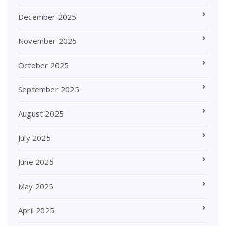
December 2025
November 2025
October 2025
September 2025
August 2025
July 2025
June 2025
May 2025
April 2025