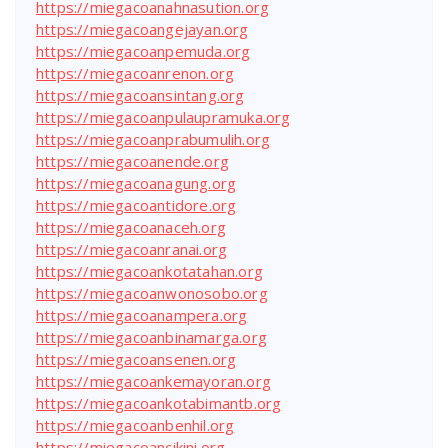
https://miegacoanahnasution.org
https://miegacoangejayan.org
https://miegacoanpemuda.org
https://miegacoanrenon.org
https://miegacoansintang.org
https://miegacoanpulaupramuka.org
https://miegacoanprabumulih.org
https://miegacoanende.org
https://miegacoanagung.org
https://miegacoantidore.org
https://miegacoanaceh.org
https://miegacoanranai.org
https://miegacoankotatahan.org
https://miegacoanwonosobo.org
https://miegacoanampera.org
https://miegacoanbinamarga.org
https://miegacoansenen.org
https://miegacoankemayoran.org
https://miegacoankotabimantb.org
https://miegacoanbenhil.org
https://miegacoancikini.org