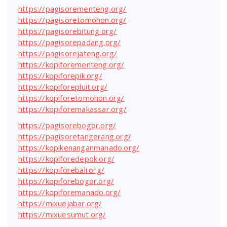
https://pagisorementeng.org/
https://pagisoretomohon.org/
https://pagisorebitung.org/
https://pagisorepadang.org/
https://pagisorejateng.org/
https://kopiforementeng.org/
https://kopiforepik.org/
https://kopiforepluit.org/
https://kopiforetomohon.org/
https://kopiforemakassar.org/
https://pagisorebogor.org/
https://pagisoretangerang.org/
https://kopikenanganmanado.org/
https://kopiforedepok.org/
https://kopiforebali.org/
https://kopiforebogor.org/
https://kopiforemanado.org/
https://mixuejabar.org/
https://mixuesumut.org/