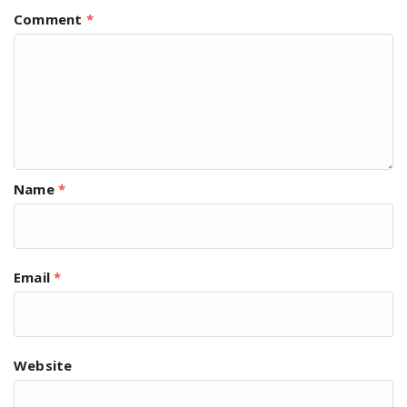
Comment
*
Name
*
Email
*
Website