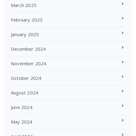
March 2025
February 2025
January 2025
December 2024
November 2024
October 2024
August 2024
June 2024
May 2024