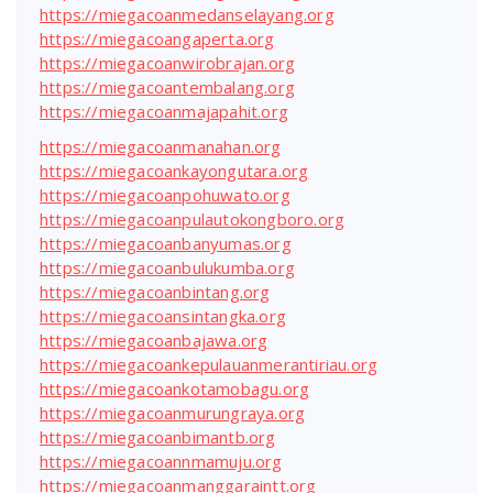
https://miegacoanmedanselayang.org
https://miegacoangaperta.org
https://miegacoanwirobrajan.org
https://miegacoantembalang.org
https://miegacoanmajapahit.org
https://miegacoanmanahan.org
https://miegacoankayongutara.org
https://miegacoanpohuwato.org
https://miegacoanpulautokongboro.org
https://miegacoanbanyumas.org
https://miegacoanbulukumba.org
https://miegacoanbintang.org
https://miegacoansintangka.org
https://miegacoanbajawa.org
https://miegacoankepulauanmerantiriau.org
https://miegacoankotamobagu.org
https://miegacoanmurungraya.org
https://miegacoanbimantb.org
https://miegacoannmamuju.org
https://miegacoanmanggaraintt.org