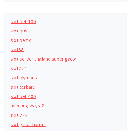
slot bet 100
slot qris
slot demo
slot88
slot server thailand super gacor
slot777
slot olympus
slot terbaru
slot bet 400
mahjong ways 2
slot 777
slot gacor hari ini