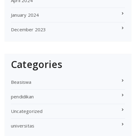
April 2024
January 2024
December 2023
Categories
Beasiswa
pendidikan
Uncategorized
universitas