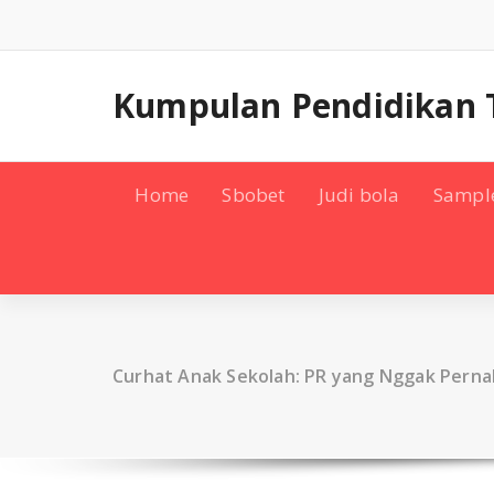
Skip
to
content
Kumpulan Pendidikan 
Home
Sbobet
Judi bola
Sampl
Curhat Anak Sekolah: PR yang Nggak Perna