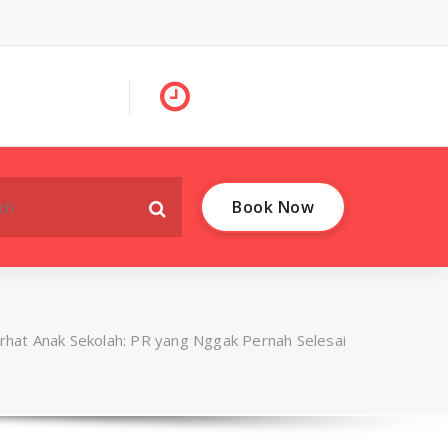
Book Now
rhat Anak Sekolah: PR yang Nggak Pernah Selesai