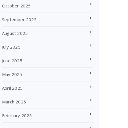
October 2025
September 2025
August 2025
July 2025
June 2025
May 2025
April 2025
March 2025
February 2025