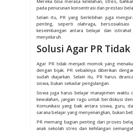
Mereka bisa merasa kelelahan, stres, bahkan
pada penurunan konsentrasi dan prestasi belaj
Selain itu, PR yang berlebihan juga mengur
penting, seperti olahraga, bersosialisas
keseimbangan antara belajar dan istirah
menyeluruh.
Solusi Agar PR Tida
Agar PR tidak menjadi momok yang menakut
dengan bijak. PR sebaiknya diberikan deng
sudah diajarkan. Selain itu, PR harus dira
siswa, bukan sekadar pengulangan.
Siswa juga harus belajar manajemen waktu d
kewalahan, jangan ragu untuk berdiskusi den
Komunikasi yang baik antara siswa, guru, d
sarana belajar yang menyenangkan, bukan be
PR memang bagian penting dari proses bela
anak sekolah stres dan kehilangan semang