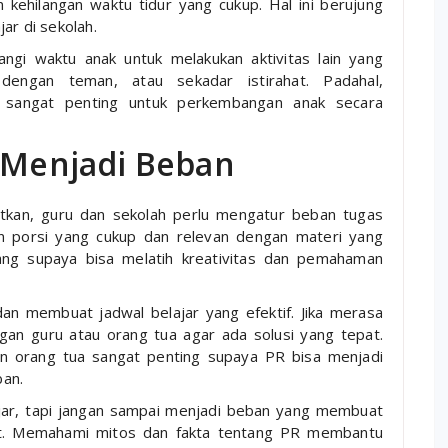
 kehilangan waktu tidur yang cukup. Hal ini berujung
ar di sekolah.
angi waktu anak untuk melakukan aktivitas lain yang
i dengan teman, atau sekadar istirahat. Padahal,
at sangat penting untuk perkembangan anak secara
k Menjadi Beban
kan, guru dan sekolah perlu mengatur beban tugas
an porsi yang cukup dan relevan dengan materi yang
ncang supaya bisa melatih kreativitas dan pemahaman
an membuat jadwal belajar yang efektif. Jika merasa
gan guru atau orang tua agar ada solusi yang tepat.
an orang tua sangat penting supaya PR bisa menjadi
ban.
jar, tapi jangan sampai menjadi beban yang membuat
at. Memahami mitos dan fakta tentang PR membantu