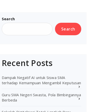
Search
Search
Recent Posts
Dampak Negatif AI untuk Siswa SMA
terhadap Kemampuan Mengambil Keputusan
Guru SMA Negeri Swasta, Pola Bimbingannya
Berbeda