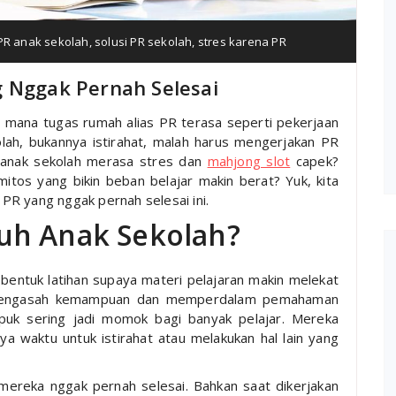
PR anak sekolah
,
solusi PR sekolah
,
stres karena PR
g Nggak Pernah Selesai
 mana tugas rumah alias PR terasa seperti pekerjaan
lah, bukannya istirahat, malah harus mengerjakan PR
n anak sekolah merasa stres dan
mahjong slot
capek?
tos yang bikin beban belajar makin berat? Yuk, kita
a PR yang nggak pernah selesai ini.
uh Anak Sekolah?
bentuk latihan supaya materi pelajaran makin melekat
 mengasah kemampuan dan memperdalam pemahaman
mpuk sering jadi momok bagi banyak pelajar. Mereka
 waktu untuk istirahat atau melakukan hal lain yang
ereka nggak pernah selesai. Bahkan saat dikerjakan