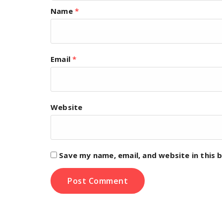
Name
*
Email
*
Website
Save my name, email, and website in this 