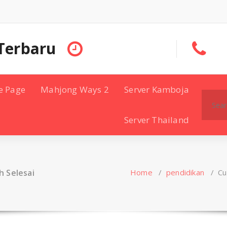
Terbaru
e Page
Mahjong Ways 2
Server Kamboja
Search
for:
Server Thailand
h Selesai
Home
/
pendidikan
/
Cu