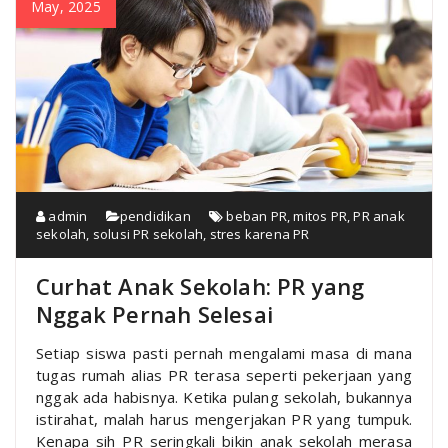
May, 2025
admin
pendidikan
beban PR
,
mitos PR
,
PR anak
sekolah
,
solusi PR sekolah
,
stres karena PR
Curhat Anak Sekolah: PR yang
Nggak Pernah Selesai
Setiap siswa pasti pernah mengalami masa di mana
tugas rumah alias PR terasa seperti pekerjaan yang
nggak ada habisnya. Ketika pulang sekolah, bukannya
istirahat, malah harus mengerjakan PR yang tumpuk.
Kenapa sih PR seringkali bikin anak sekolah merasa