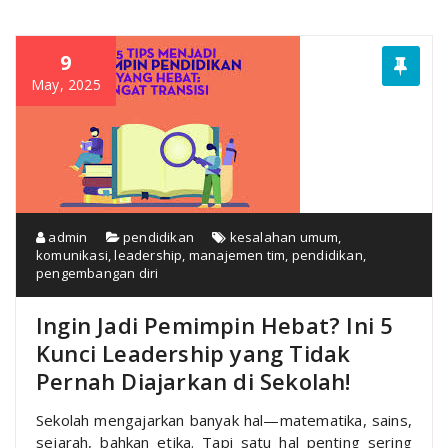
9
May, 2025
admin
pendidikan
kesalahan umum
,
komunikasi
,
leadership
,
manajemen tim
,
pendidikan
,
pengembangan diri
Ingin Jadi Pemimpin Hebat? Ini 5
Kunci Leadership yang Tidak
Pernah Diajarkan di Sekolah!
Sekolah mengajarkan banyak hal—matematika, sains,
sejarah, bahkan etika. Tapi satu hal penting sering