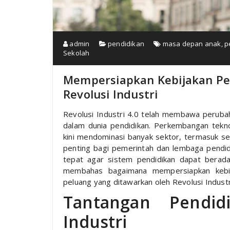
admin
pendidikan
masa depan anak
,
p
Sekolah
Mempersiapkan Kebijakan Pe
Revolusi Industri
Revolusi Industri 4.0 telah membawa peruba
dalam dunia pendidikan. Perkembangan teknol
kini mendominasi banyak sektor, termasuk se
penting bagi pemerintah dan lembaga pendid
tepat agar sistem pendidikan dapat berada
membahas bagaimana mempersiapkan kebij
peluang yang ditawarkan oleh Revolusi Industri
Tantangan Pendid
Industri