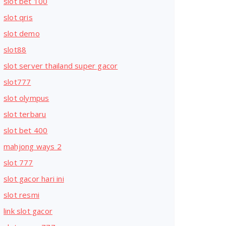
slot bet 100
slot qris
slot demo
slot88
slot server thailand super gacor
slot777
slot olympus
slot terbaru
slot bet 400
mahjong ways 2
slot 777
slot gacor hari ini
slot resmi
link slot gacor