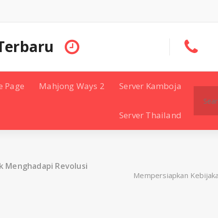
Terbaru
e Page
Mahjong Ways 2
Server Kamboja
Search
for:
Server Thailand
k Menghadapi Revolusi
Mempersiapkan Kebijakan