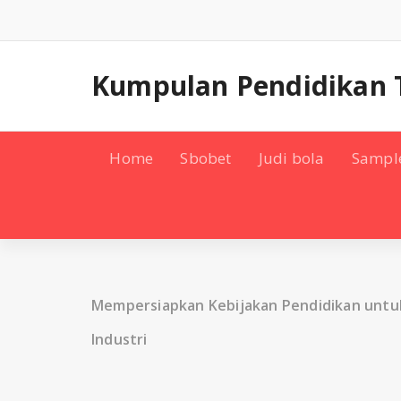
Skip
to
content
Kumpulan Pendidikan 
Home
Sbobet
Judi bola
Sampl
Mempersiapkan Kebijakan Pendidikan untu
Industri