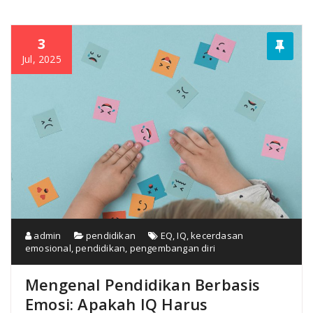
3
Jul, 2025
admin
pendidikan
EQ
,
IQ
,
kecerdasan
emosional
,
pendidikan
,
pengembangan diri
Mengenal Pendidikan Berbasis
Emosi: Apakah IQ Harus