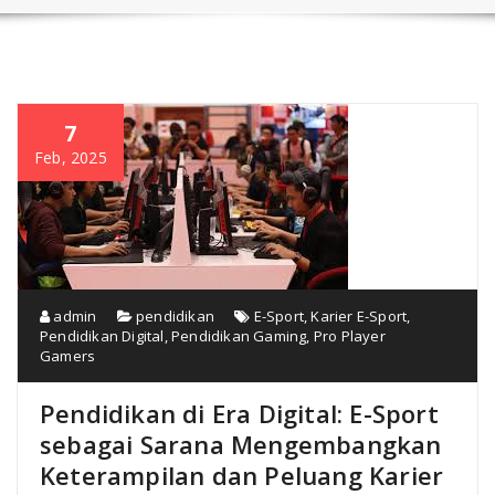
7
Feb, 2025
admin
pendidikan
E-Sport
,
Karier E-Sport
,
Pendidikan Digital
,
Pendidikan Gaming
,
Pro Player
Gamers
Pendidikan di Era Digital: E-Sport
sebagai Sarana Mengembangkan
Keterampilan dan Peluang Karier