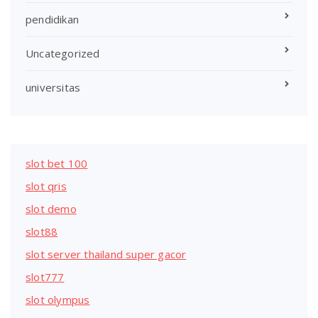
pendidikan
Uncategorized
universitas
slot bet 100
slot qris
slot demo
slot88
slot server thailand super gacor
slot777
slot olympus