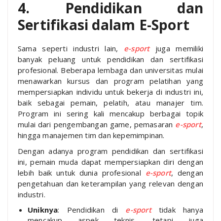
4. Pendidikan dan
Sertifikasi dalam E-Sport
Sama seperti industri lain,
e-sport
juga memiliki
banyak peluang untuk pendidikan dan sertifikasi
profesional. Beberapa lembaga dan universitas mulai
menawarkan kursus dan program pelatihan yang
mempersiapkan individu untuk bekerja di industri ini,
baik sebagai pemain, pelatih, atau manajer tim.
Program ini sering kali mencakup berbagai topik
mulai dari pengembangan game, pemasaran
e-sport
,
hingga manajemen tim dan kepemimpinan.
Dengan adanya program pendidikan dan sertifikasi
ini, pemain muda dapat mempersiapkan diri dengan
lebih baik untuk dunia profesional
e-sport
, dengan
pengetahuan dan keterampilan yang relevan dengan
industri.
Uniknya
: Pendidikan di
e-sport
tidak hanya
mencakup aspek teknis, tetapi juga