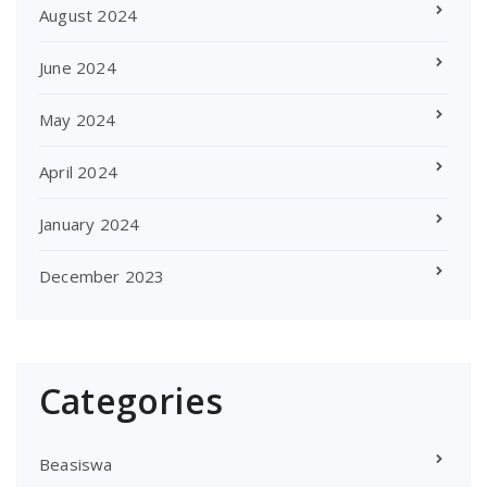
August 2024
June 2024
May 2024
April 2024
January 2024
December 2023
Categories
Beasiswa