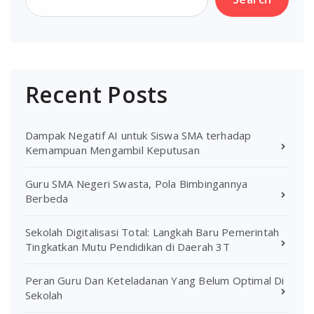
Recent Posts
Dampak Negatif AI untuk Siswa SMA terhadap
Kemampuan Mengambil Keputusan
Guru SMA Negeri Swasta, Pola Bimbingannya
Berbeda
Sekolah Digitalisasi Total: Langkah Baru Pemerintah
Tingkatkan Mutu Pendidikan di Daerah 3T
Peran Guru Dan Keteladanan Yang Belum Optimal Di
Sekolah