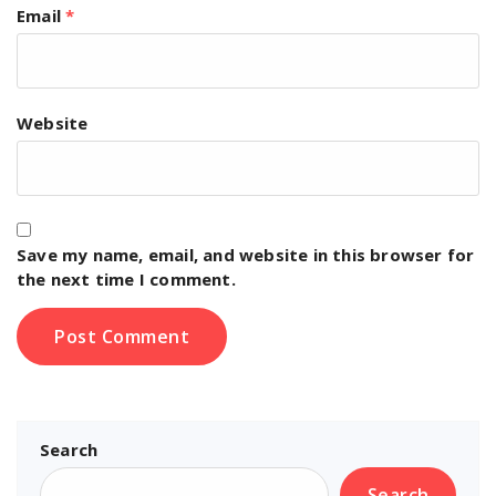
Email
*
Website
Save my name, email, and website in this browser for
the next time I comment.
Search
Search