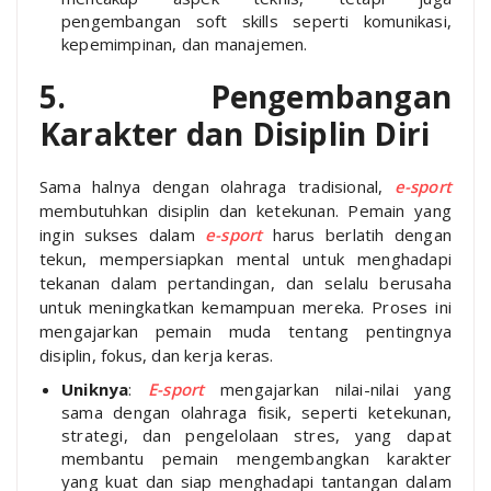
pengembangan soft skills seperti komunikasi,
kepemimpinan, dan manajemen.
5. Pengembangan
Karakter dan Disiplin Diri
Sama halnya dengan olahraga tradisional,
e-sport
membutuhkan disiplin dan ketekunan. Pemain yang
ingin sukses dalam
e-sport
harus berlatih dengan
tekun, mempersiapkan mental untuk menghadapi
tekanan dalam pertandingan, dan selalu berusaha
untuk meningkatkan kemampuan mereka. Proses ini
mengajarkan pemain muda tentang pentingnya
disiplin, fokus, dan kerja keras.
Uniknya
:
E-sport
mengajarkan nilai-nilai yang
sama dengan olahraga fisik, seperti ketekunan,
strategi, dan pengelolaan stres, yang dapat
membantu pemain mengembangkan karakter
yang kuat dan siap menghadapi tantangan dalam