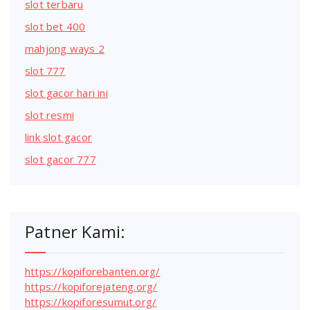
slot terbaru
slot bet 400
mahjong ways 2
slot 777
slot gacor hari ini
slot resmi
link slot gacor
slot gacor 777
Patner Kami:
https://kopiforebanten.org/
https://kopiforejateng.org/
https://kopiforesumut.org/