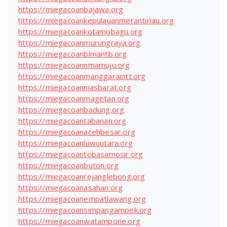
https://miegacoanbajawa.org
https://miegacoankepulauanmerantiriau.org
https://miegacoankotamobagu.org
https://miegacoanmurungraya.org
https://miegacoanbimantb.org
https://miegacoannmamuju.org
https://miegacoanmanggaraintt.org
https://miegacoanniasbarat.org
https://miegacoanmagetan.org
https://miegacoanbadung.org
https://miegacoantabanan.org
https://miegacoanacehbesar.org
https://miegacoanluwuutara.org
https://miegacoantobasamosir.org
https://miegacoanbuton.org
https://miegacoanrejanglebong.org
https://miegacoanasahan.org
https://miegacoanempatlawang.org
https://miegacoansimpangampek.org
https://miegacoanwatampone.org