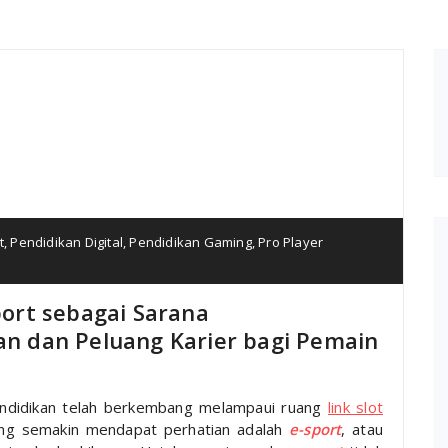
t
,
Pendidikan Digital
,
Pendidikan Gaming
,
Pro Player
Sport sebagai Sarana
 dan Peluang Karier bagi Pemain
pendidikan telah berkembang melampaui ruang
link slot
yang semakin mendapat perhatian adalah
e-sport
, atau