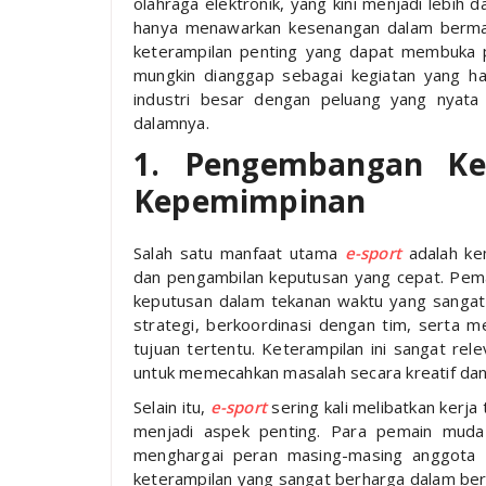
olahraga elektronik, yang kini menjadi lebih
hanya menawarkan kesenangan dalam berma
keterampilan penting yang dapat membuka 
mungkin dianggap sebagai kegiatan yang h
industri besar dengan peluang yang nyata
dalamnya.
1. Pengembangan Ket
Kepemimpinan
Salah satu manfaat utama
e-sport
adalah ke
dan pengambilan keputusan yang cepat. Pe
keputusan dalam tekanan waktu yang sangat
strategi, berkoordinasi dengan tim, serta 
tujuan tertentu. Keterampilan ini sangat r
untuk memecahkan masalah secara kreatif dan 
Selain itu,
e-sport
sering kali melibatkan kerja
menjadi aspek penting. Para pemain muda
menghargai peran masing-masing anggota 
keterampilan yang sangat berharga dalam berb