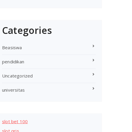
Categories
Beasiswa
pendidikan
Uncategorized
universitas
slot bet 100
slot qris