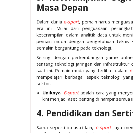
Masa Depan
Dalam dunia
e-sport
, pemain harus menguasai
era ini. Mulai dari penguasaan perangka
keterampilan dalam analitik data untuk me
pemain muda dengan pengetahuan teknis y
semakin bergantung pada teknologi.
Seiring dengan perkembangan game onlin
tentang teknologi jaringan dan infrastruktur
saat ini. Pemain muda yang terlibat dalam
e
mempelajari berbagai aspek teknologi yan
sektor.
Uniknya
:
E-sport
adalah cara yang menyen
kini menjadi aset penting di hampir semua i
4. Pendidikan dan Serti
Sama seperti industri lain,
e-sport
juga memi