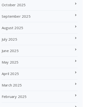
October 2025
September 2025
August 2025
July 2025
June 2025
May 2025
April 2025
March 2025
February 2025