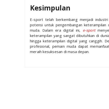
Kesimpulan
E-sport telah berkembang menjadi industri
potensi untuk pengembangan keterampilan d
muda. Dalam era digital ini,
e-sport
menyed
keterampilan yang sangat dibutuhkan di duni
hingga keterampilan digital yang canggih. 
profesional, pemain muda dapat memanfaat
meraih kesuksesan di masa depan.