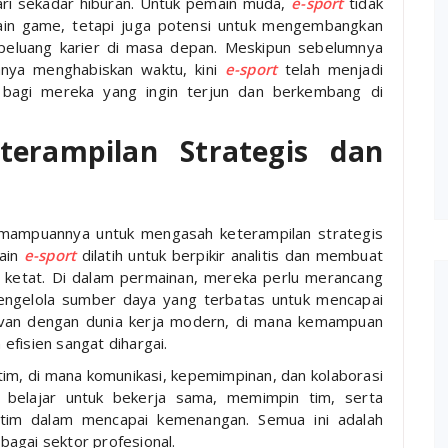
 dari sekadar hiburan. Untuk pemain muda,
e-sport
tidak
in game, tetapi juga potensi untuk mengembangkan
peluang karier di masa depan. Meskipun sebelumnya
anya menghabiskan waktu, kini
e-sport
telah menjadi
 bagi mereka yang ingin terjun dan berkembang di
erampilan Strategis dan
mampuannya untuk mengasah keterampilan strategis
main
e-sport
dilatih untuk berpikir analitis dan membuat
 ketat. Di dalam permainan, mereka perlu merancang
mengelola sumber daya yang terbatas untuk mencapai
elevan dengan dunia kerja modern, di mana kemampuan
efisien sangat dihargai.
 tim, di mana komunikasi, kepemimpinan, dan kolaborasi
 belajar untuk bekerja sama, memimpin tim, serta
tim dalam mencapai kemenangan. Semua ini adalah
agai sektor profesional.