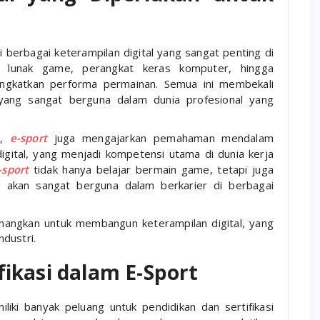
 berbagai keterampilan digital yang sangat penting di
t lunak game, perangkat keras komputer, hingga
ningkatkan performa permainan. Semua ini membekali
ang sangat berguna dalam dunia profesional yang
e,
e-sport
juga mengajarkan pemahaman mendalam
 digital, yang menjadi kompetensi utama di dunia kerja
-sport
tidak hanya belajar bermain game, tetapi juga
g akan sangat berguna dalam berkarier di berbagai
angkan untuk membangun keterampilan digital, yang
ndustri.
fikasi dalam E-Sport
liki banyak peluang untuk pendidikan dan sertifikasi