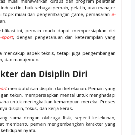
itas mulai menawarkan kursus dan program pelatihan
ndustri ini, baik sebagai pemain, pelatih, atau manajer
gai topik mulai dari pengembangan game, pemasaran
e-
an.
ifikasi ini, pemain muda dapat mempersiapkan diri
-sport
, dengan pengetahuan dan keterampilan yang
a mencakup aspek teknis, tetapi juga pengembangan
an, dan manajemen.
er dan Disiplin Diri
ort
membutuhkan disiplin dan ketekunan. Pemain yang
ngan tekun, mempersiapkan mental untuk menghadapi
rusaha untuk meningkatkan kemampuan mereka. Proses
a disiplin, fokus, dan kerja keras.
yang sama dengan olahraga fisik, seperti ketekunan,
dapat membantu pemain mengembangkan karakter yang
 kehidupan nyata.