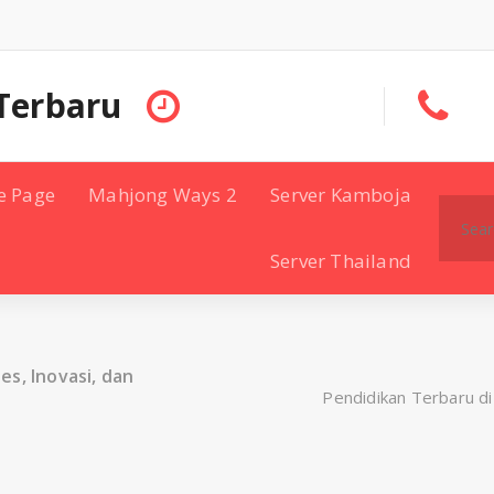
Terbaru
e Page
Mahjong Ways 2
Server Kamboja
Search
for:
Server Thailand
s, Inovasi, dan
Pendidikan Terbaru di