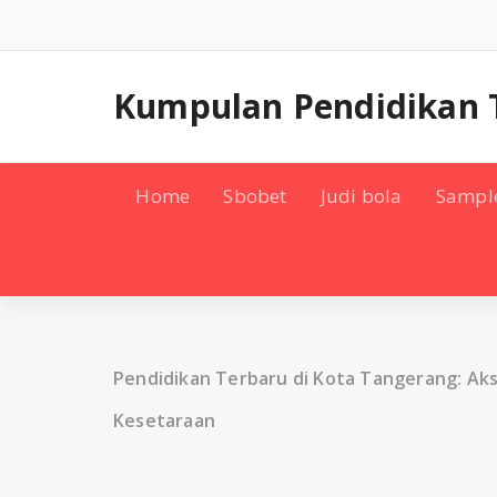
Skip
to
content
Kumpulan Pendidikan 
Home
Sbobet
Judi bola
Sampl
Pendidikan Terbaru di Kota Tangerang: Akse
Kesetaraan