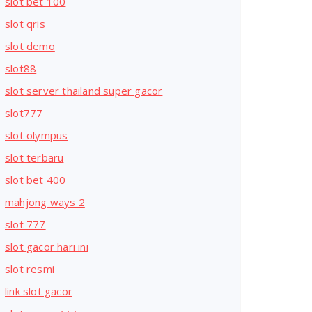
slot bet 100
slot qris
slot demo
slot88
slot server thailand super gacor
slot777
slot olympus
slot terbaru
slot bet 400
mahjong ways 2
slot 777
slot gacor hari ini
slot resmi
link slot gacor