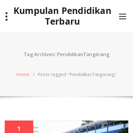
Skip
Kumpulan Pendidikan
to
content
Terbaru
Tag Archives: PendidikanTangerang
Home
/
Posts tagged "PendidikanTangerang"
1