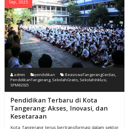
Sep, 2025
admin
pendidikan
BeasiswaTangerangCerdas
,
PendidikanTangerang
,
SekolahGratis
,
SekolahInklusi
,
SPMB2025
Pendidikan Terbaru di Kota
Tangerang: Akses, Inovasi, dan
Kesetaraan
Kota Tangerang terus bertransformasi dalam sektor