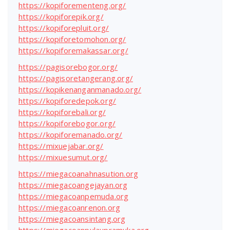
https://kopiforementeng.org/
https://kopiforepik.org/
https://kopiforepluit.org/
https://kopiforetomohon.org/
https://kopiforemakassar.org/
https://pagisorebogor.org/
https://pagisoretangerang.org/
https://kopikenanganmanado.org/
https://kopiforedepok.org/
https://kopiforebali.org/
https://kopiforebogor.org/
https://kopiforemanado.org/
https://mixuejabar.org/
https://mixuesumut.org/
https://miegacoanahnasution.org
https://miegacoangejayan.org
https://miegacoanpemuda.org
https://miegacoanrenon.org
https://miegacoansintang.org