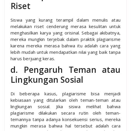
Riset
Siswa yang kurang terampil dalam menulis atau
melakukan riset cenderung merasa kesulitan untuk
menghasilkan karya yang orisinal. Sebagai akibatnya,
mereka mungkin terjebak dalam praktik plagiarisme
karena mereka merasa bahwa itu adalah cara yang
lebih mudah untuk mendapatkan nilai yang baik tanpa
harus berjuang keras.
d. Pengaruh Teman atau
Lingkungan Sosial
Di beberapa kasus, plagiarisme bisa menjadi
kebiasaan yang ditularkan oleh teman-teman atau
lingkungan sosial. Jika siswa melihat bahwa
plagiarisme dilakukan secara rutin oleh teman-
temannya tanpa adanya konsekuensi serius, mereka
mungkin merasa bahwa hal tersebut adalah cara