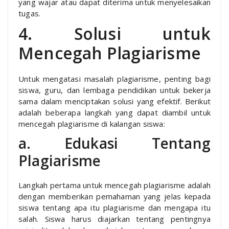
yang wajar atau dapat diterima untuk menyelesaikan
tugas.
4. Solusi untuk
Mencegah Plagiarisme
Untuk mengatasi masalah plagiarisme, penting bagi
siswa, guru, dan lembaga pendidikan untuk bekerja
sama dalam menciptakan solusi yang efektif. Berikut
adalah beberapa langkah yang dapat diambil untuk
mencegah plagiarisme di kalangan siswa:
a. Edukasi Tentang
Plagiarisme
Langkah pertama untuk mencegah plagiarisme adalah
dengan memberikan pemahaman yang jelas kepada
siswa tentang apa itu plagiarisme dan mengapa itu
salah. Siswa harus diajarkan tentang pentingnya