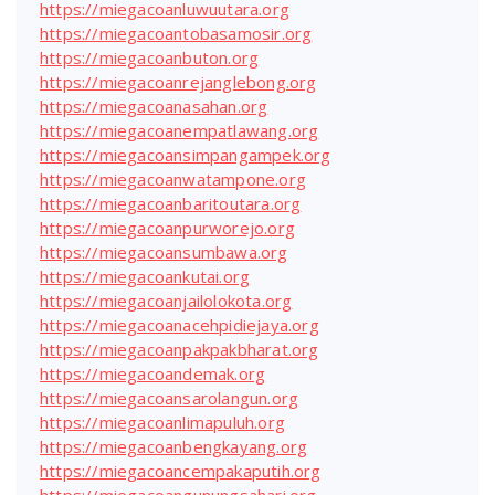
https://miegacoanluwuutara.org
https://miegacoantobasamosir.org
https://miegacoanbuton.org
https://miegacoanrejanglebong.org
https://miegacoanasahan.org
https://miegacoanempatlawang.org
https://miegacoansimpangampek.org
https://miegacoanwatampone.org
https://miegacoanbaritoutara.org
https://miegacoanpurworejo.org
https://miegacoansumbawa.org
https://miegacoankutai.org
https://miegacoanjailolokota.org
https://miegacoanacehpidiejaya.org
https://miegacoanpakpakbharat.org
https://miegacoandemak.org
https://miegacoansarolangun.org
https://miegacoanlimapuluh.org
https://miegacoanbengkayang.org
https://miegacoancempakaputih.org