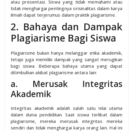
atau presentasi. Siswa yang tidak memahami atau
tidak menghargai pentingnya orisinalitas dalam karya
ilmiah dapat terjerumus dalam praktik plagiarisme.
2. Bahaya dan Dampak
Plagiarisme Bagi Siswa
Plagiarisme bukan hanya melanggar etika akademik,
tetapi juga memiliki dampak yang sangat merugikan
bagi siswa. Beberapa bahaya utama yang dapat
ditimbulkan akibat plagiarisme antara lain:
a. Merusak Integritas
Akademik
Integritas akademik adalah salah satu nilai utama
dalam dunia pendidikan. Saat siswa terlibat dalam
plagiarisme, mereka merusak integritas mereka
sendiri dan tidak menghargai karya orang lain. Hal ini