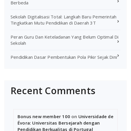
Berbeda
Sekolah Digitalisasi Total: Langkah Baru Pemerintah
Tingkatkan Mutu Pendidikan di Daerah 3T
Peran Guru Dan Keteladanan Yang Belum Optimal Di
Sekolah
Pendidikan Dasar Pembentukan Pola Pikir Sejak Dini
Recent Comments
Bonus new member 100
on
Universidade de
Évora: Universitas Bersejarah dengan
Pendidikan Berkualitas di Portugal