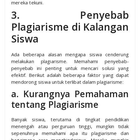
mereka tekuni.
3. Penyebab
Plagiarisme di Kalangan
Siswa
Ada beberapa alasan mengapa siswa cenderung
melakukan plagiarisme. Memahami penyebab-
penyebab ini penting untuk mencari solusi yang
efektif. Berikut adalah beberapa faktor yang dapat
mendorong siswa untuk terlibat dalam plagiarisme:
a. Kurangnya Pemahaman
tentang Plagiarisme
Banyak siswa, terutama di tingkat pendidikan
menengah atau perguruan tinggi, mungkin tidak
sepenuhnya memahami apa itu plagiarisme dan
bagaimana cara menghindarinya. Mereka mungkin