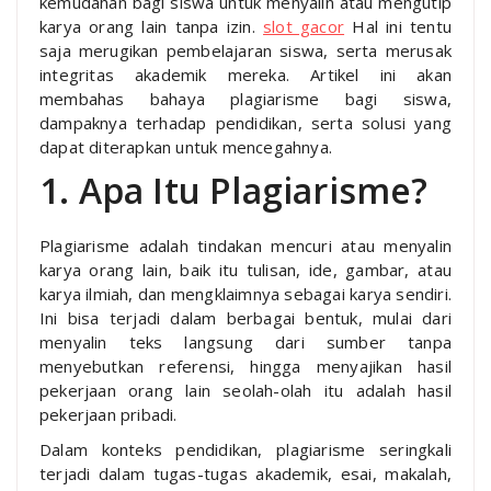
kemudahan bagi siswa untuk menyalin atau mengutip
karya orang lain tanpa izin.
slot gacor
Hal ini tentu
saja merugikan pembelajaran siswa, serta merusak
integritas akademik mereka. Artikel ini akan
membahas bahaya plagiarisme bagi siswa,
dampaknya terhadap pendidikan, serta solusi yang
dapat diterapkan untuk mencegahnya.
1. Apa Itu Plagiarisme?
Plagiarisme adalah tindakan mencuri atau menyalin
karya orang lain, baik itu tulisan, ide, gambar, atau
karya ilmiah, dan mengklaimnya sebagai karya sendiri.
Ini bisa terjadi dalam berbagai bentuk, mulai dari
menyalin teks langsung dari sumber tanpa
menyebutkan referensi, hingga menyajikan hasil
pekerjaan orang lain seolah-olah itu adalah hasil
pekerjaan pribadi.
Dalam konteks pendidikan, plagiarisme seringkali
terjadi dalam tugas-tugas akademik, esai, makalah,