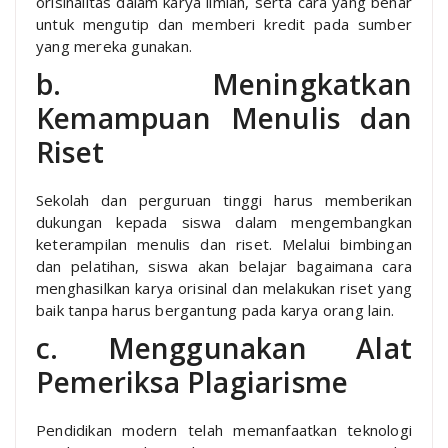
orisinalitas dalam karya ilmiah, serta cara yang benar
untuk mengutip dan memberi kredit pada sumber
yang mereka gunakan.
b. Meningkatkan
Kemampuan Menulis dan
Riset
Sekolah dan perguruan tinggi harus memberikan
dukungan kepada siswa dalam mengembangkan
keterampilan menulis dan riset. Melalui bimbingan
dan pelatihan, siswa akan belajar bagaimana cara
menghasilkan karya orisinal dan melakukan riset yang
baik tanpa harus bergantung pada karya orang lain.
c. Menggunakan Alat
Pemeriksa Plagiarisme
Pendidikan modern telah memanfaatkan teknologi