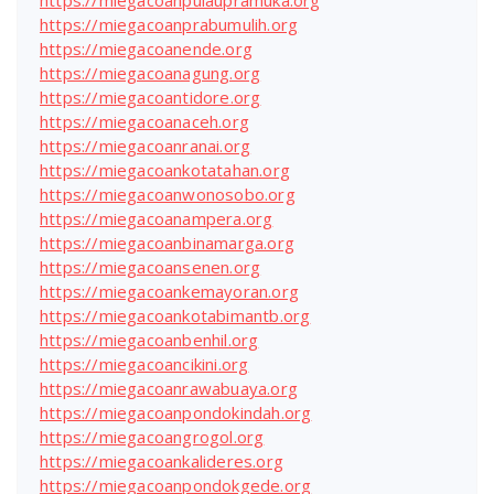
https://miegacoanpulaupramuka.org
https://miegacoanprabumulih.org
https://miegacoanende.org
https://miegacoanagung.org
https://miegacoantidore.org
https://miegacoanaceh.org
https://miegacoanranai.org
https://miegacoankotatahan.org
https://miegacoanwonosobo.org
https://miegacoanampera.org
https://miegacoanbinamarga.org
https://miegacoansenen.org
https://miegacoankemayoran.org
https://miegacoankotabimantb.org
https://miegacoanbenhil.org
https://miegacoancikini.org
https://miegacoanrawabuaya.org
https://miegacoanpondokindah.org
https://miegacoangrogol.org
https://miegacoankalideres.org
https://miegacoanpondokgede.org