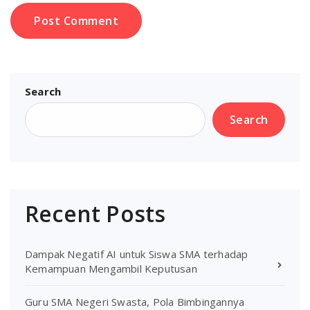
Search
Search
Recent Posts
Dampak Negatif AI untuk Siswa SMA terhadap
Kemampuan Mengambil Keputusan
Guru SMA Negeri Swasta, Pola Bimbingannya